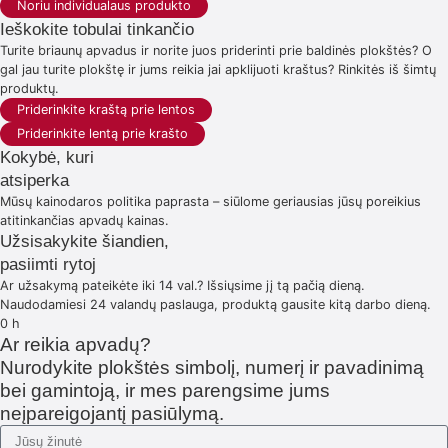
Noriu individualaus produkto
Ieškokite tobulai tinkančio
Turite briaunų apvadus ir norite juos priderinti prie baldinės plokštės? O
gal jau turite plokštę ir jums reikia jai apklijuoti kraštus? Rinkitės iš šimtų
produktų.
Priderinkite kraštą prie lentos
Priderinkite lentą prie krašto
Kokybė, kuri
atsiperka
Mūsų kainodaros politika paprasta – siūlome geriausias jūsų poreikius
atitinkančias apvadų kainas.
Užsisakykite šiandien,
pasiimti rytoj
Ar užsakymą pateikėte iki 14 val.? Išsiųsime jį tą pačią dieną.
Naudodamiesi 24 valandų paslauga, produktą gausite kitą darbo dieną.
0
h
Ar reikia apvadų?
Nurodykite plokštės simbolį, numerį ir pavadinimą
bei gamintoją, ir mes parengsime jums
neįpareigojantį pasiūlymą.