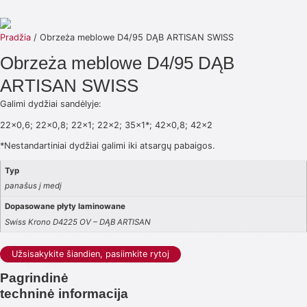
Pradžia
/ Obrzeża meblowe D4/95 DĄB ARTISAN SWISS
Obrzeża meblowe D4/95 DĄB
ARTISAN SWISS
Galimi dydžiai sandėlyje:
22×0,6; 22×0,8; 22×1; 22×2; 35×1*; 42×0,8; 42×2
*Nestandartiniai dydžiai galimi iki atsargų pabaigos.
Typ
panašus į medį
Dopasowane płyty laminowane
Swiss Krono D4225 OV – DĄB ARTISAN
Užsisakykite šiandien, pasiimkite rytoj
Pagrindinė
techninė informacija