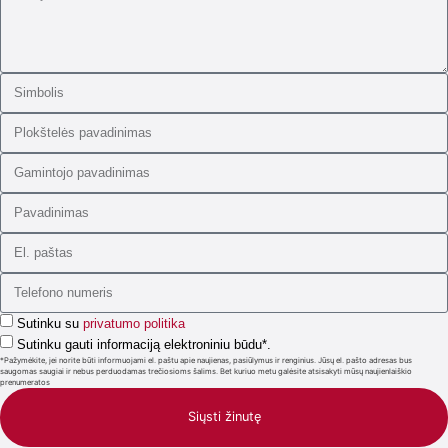
Sutinku su
privatumo politika
Sutinku gauti informaciją elektroniniu būdu*.
*Pažymėkite, jei norite būti informuojami el. paštu apie naujienas, pasiūlymus ir renginius. Jūsų el. pašto adresas bus
saugomas saugiai ir nebus perduodamas trečiosioms šalims. Bet kuriuo metu galėsite atsisakyti mūsų naujienlaiškio
prenumeratos
Siųsti žinutę