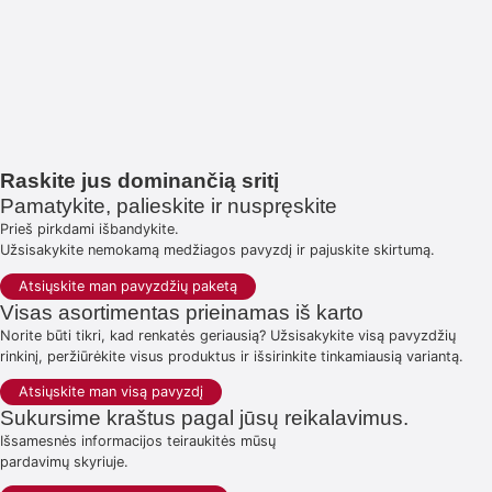
Raskite jus dominančią sritį
Pamatykite, palieskite ir nuspręskite
Prieš pirkdami išbandykite.
Užsisakykite nemokamą medžiagos pavyzdį ir pajuskite skirtumą.
Atsiųskite man pavyzdžių paketą
Visas asortimentas prieinamas iš karto
Norite būti tikri, kad renkatės geriausią? Užsisakykite visą pavyzdžių
rinkinį, peržiūrėkite visus produktus ir išsirinkite tinkamiausią variantą.
Atsiųskite man visą pavyzdį
Sukursime kraštus pagal jūsų reikalavimus.
Išsamesnės informacijos teiraukitės mūsų
pardavimų skyriuje.