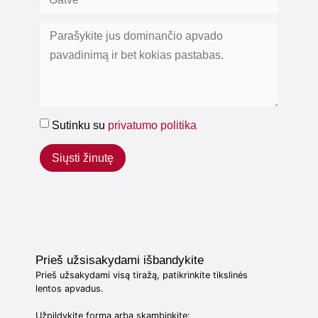
Sutinku su
privatumo politika
Siųsti žinutę
Prieš užsisakydami išbandykite
Prieš užsakydami visą tiražą, patikrinkite tikslinės
lentos apvadus.
Užpildykite formą arba skambinkite: