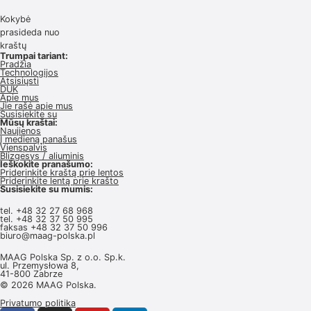
Kokybė
prasideda nuo
kraštų
Trumpai tariant:
Pradžia
Technologijos
Atsisiųsti
DUK
Apie mus
Jie rašė apie mus
Susisiekite su
Mūsų kraštai:
Naujienos
Į medieną panašus
Vienspalvis
Blizgesys / aliuminis
Ieškokite pranašumo:
Priderinkite kraštą prie lentos
Priderinkite lentą prie krašto
Susisiekite su mumis:
tel.
+48 32 27 68 968
tel.
+48 32 37 50 995
faksas +48 32 37 50 996
biuro@maag-polska.pl
MAAG Polska Sp. z o.o. Sp.k.
ul. Przemysłowa 8,
41-800 Zabrze
© 2026 MAAG Polska.
Privatumo politika