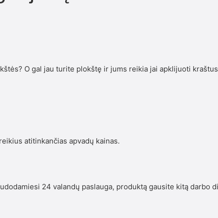
štės? O gal jau turite plokštę ir jums reikia jai apklijuoti kraštu
eikius atitinkančias apvadų kainas.
 Naudodamiesi 24 valandų paslauga, produktą gausite kitą darbo d