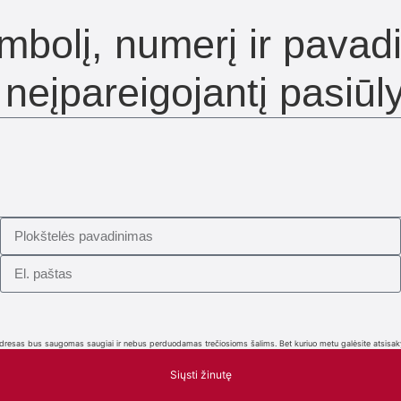
mbolį, numerį ir pavadi
eįpareigojantį pasiūl
što adresas bus saugomas saugiai ir nebus perduodamas trečiosioms šalims. Bet kuriuo metu galėsite atsisa
Siųsti žinutę