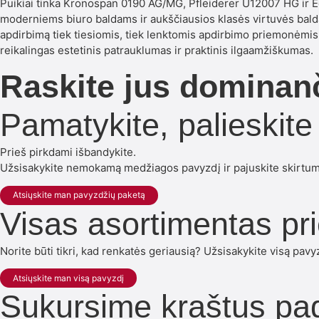
Puikiai tinka Kronospan 0190 AG/MG, Pfleiderer U12007 HG ir
moderniems biuro baldams ir aukščiausios klasės virtuvės baldam
apdirbimą tiek tiesiomis, tiek lenktomis apdirbimo priemonėmi
reikalingas estetinis patrauklumas ir praktinis ilgaamžiškumas.
Raskite jus dominanč
Pamatykite, palieskite
Prieš pirkdami išbandykite.
Užsisakykite nemokamą medžiagos pavyzdį ir pajuskite skirtum
Atsiųskite man pavyzdžių paketą
Visas asortimentas pr
Norite būti tikri, kad renkatės geriausią? Užsisakykite visą pavyz
Atsiųskite man visą pavyzdį
Sukursime kraštus pag