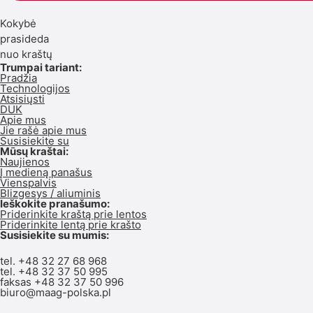
Kokybė
prasideda
nuo kraštų
Trumpai tariant:
Pradžia
Technologijos
Atsisiųsti
DUK
Apie mus
Jie rašė apie mus
Susisiekite su
Mūsų kraštai:
Naujienos
Į medieną panašus
Vienspalvis
Blizgesys / aliuminis
Ieškokite pranašumo:
Priderinkite kraštą prie lentos
Priderinkite lentą prie krašto
Susisiekite su mumis:
tel.
+48 32 27 68 968
tel.
+48 32 37 50 995
faksas +48 32 37 50 996
biuro@maag-polska.pl