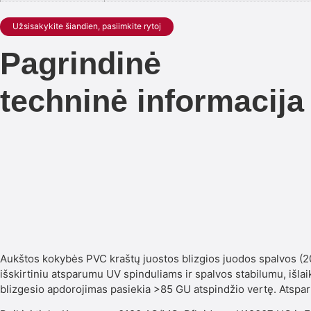
Užsisakykite šiandien, pasiimkite rytoj
Pagrindinė
techninė informacija
Aukštos kokybės PVC kraštų juostos blizgios juodos spalvos (2
išskirtiniu atsparumu UV spinduliams ir spalvos stabilumu, išlai
blizgesio apdorojimas pasiekia >85 GU atspindžio vertę. Atsp