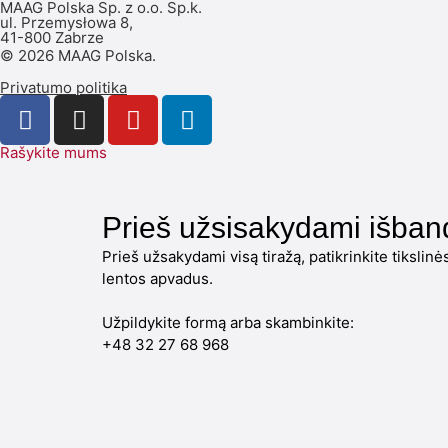
MAAG Polska Sp. z o.o. Sp.k.
ul. Przemysłowa 8,
41-800 Zabrze
© 2026 MAAG Polska.
Privatumo politika
Rašykite mums
Prieš užsisakydami išban
Prieš užsakydami visą tiražą, patikrinkite tikslinė
lentos apvadus.
Užpildykite formą arba skambinkite:
+48 32 27 68 968