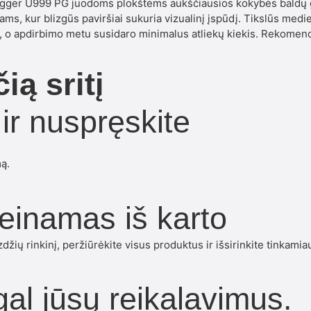
 Egger U999 PG juodoms plokštėms aukščiausios kokybės baldų
s, kur blizgūs paviršiai sukuria vizualinį įspūdį. Tikslūs medi
s, o apdirbimo metu susidaro minimalus atliekų kiekis. Rekomen
ią sritį
 ir nuspręskite
ą.
ieinamas iš karto
džių rinkinį, peržiūrėkite visus produktus ir išsirinkite tinkamia
al jūsų reikalavimus.