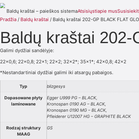
Baldų kraštai – paieškos sistema
Atsisiųsti
apie mus
Susisieki
Pradžia
/
Baldų kraštai
/ Baldų kraštai 202-GP BLACK FLAT GL
Baldų kraštai 20
Galimi dydžiai sandėlyje:
22×0,6; 22×0,8; 22×1; 22×2; 32×2*; 35×1*; 42×0,8; 42×2
*Nestandartiniai dydžiai galimi iki atsargų pabaigos.
Typ
blizgesys
Dopasowane płyty
Egger U999 PG – BLACK,
laminowane
Kronospan 0190 AG – BLACK,
Kronospan 0190 MG – BLACK,
Pfleiderer U12007 HG – GRAPHITE BLACK
Rodzaj struktury
GS
MAAG