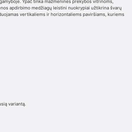
 gamyboje. Ypač tinka mažmeninės prekybos vitrinoms,
enos apdirbimo medžiagų leistini nuokrypiai užtikrina švarų
duojamas vertikaliems ir horizontaliems paviršiams, kuriems
usią variantą.