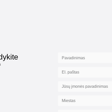
dykite
s