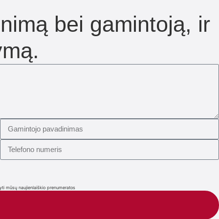
nimą bei gamintoją, ir
ymą.
kyti mūsų naujienlaiškio prenumeratos