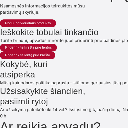
Išsamesnės informacijos teiraukitės mūsų
pardavimų skyriuje.
Noriu individualaus produkto
Ieškokite tobulai tinkančio
Turite briaunų apvadus ir norite juos priderinti prie baldinės plok
Priderinkite kraštą prie lentos
Priderinkite lentą prie krašto
Kokybė, kuri
atsiperka
Mūsų kainodaros politika paprasta – siūlome geriausias jūsų por
Užsisakykite šiandien,
pasiimti rytoj
Ar užsakymą pateikėte iki 14 val.? Išsiųsime jį tą pačią dieną.
0
h
Ar reikia apvadų?