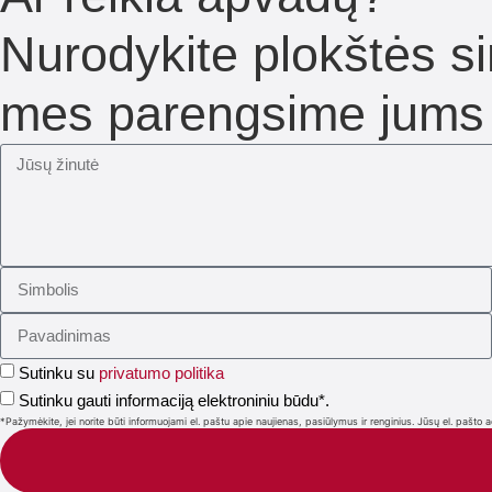
Nurodykite plokštės si
mes parengsime jums n
Sutinku su
privatumo politika
Sutinku gauti informaciją elektroniniu būdu*.
*Pažymėkite, jei norite būti informuojami el. paštu apie naujienas, pasiūlymus ir renginius. Jūsų el. pa