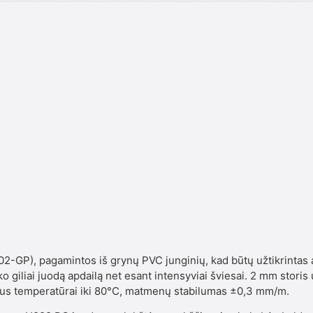
02-GP), pagamintos iš grynų PVC junginių, kad būtų užtikrinta
ko giliai juodą apdailą net esant intensyviai šviesai. 2 mm stori
arus temperatūrai iki 80°C, matmenų stabilumas ±0,3 mm/m.