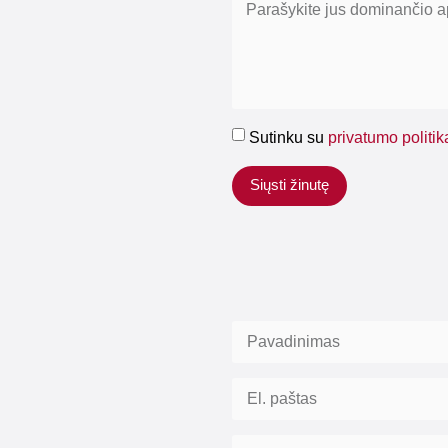
Sutinku su
privatumo politik
Siųsti žinutę