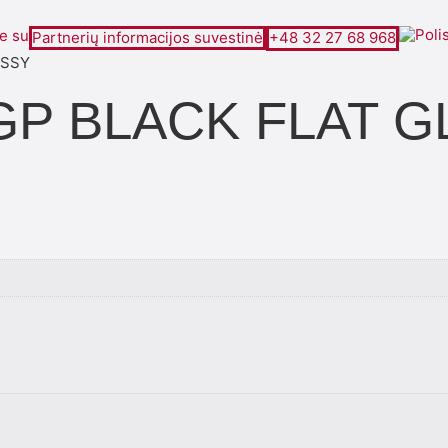
te su
Partnerių informacijos suvestinė
+48 32 27 68 968
OSSY
2-GP BLACK FLAT 