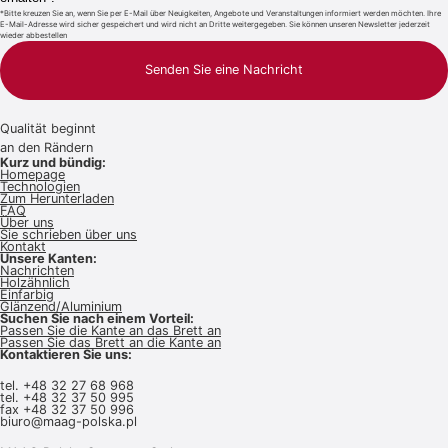
*Bitte kreuzen Sie an, wenn Sie per E-Mail über Neuigkeiten, Angebote und Veranstaltungen informiert werden möchten. Ihre
E-Mail-Adresse wird sicher gespeichert und wird nicht an Dritte weitergegeben. Sie können unseren Newsletter jederzeit
wieder abbestellen
Senden Sie eine Nachricht
Qualität beginnt
an den Rändern
Kurz und bündig:
Homepage
Technologien
Zum Herunterladen
FAQ
Über uns
Sie schrieben über uns
Kontakt
Unsere Kanten:
Nachrichten
Holzähnlich
Einfarbig
Glänzend/Aluminium
Suchen Sie nach einem Vorteil:
Passen Sie die Kante an das Brett an
Passen Sie das Brett an die Kante an
Kontaktieren Sie uns:
tel.
+48 32 27 68 968
tel.
+48 32 37 50 995
fax +48 32 37 50 996
biuro@maag-polska.pl