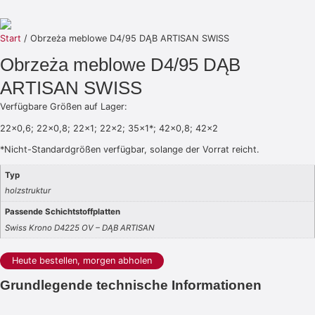
Start
/ Obrzeża meblowe D4/95 DĄB ARTISAN SWISS
Obrzeża meblowe D4/95 DĄB
ARTISAN SWISS
Verfügbare Größen auf Lager:
22×0,6; 22×0,8; 22×1; 22×2; 35×1*; 42×0,8; 42×2
*Nicht-Standardgrößen verfügbar, solange der Vorrat reicht.
Typ
holzstruktur
Passende Schichtstoffplatten
Swiss Krono D4225 OV – DĄB ARTISAN
Heute bestellen, morgen abholen
Grundlegende technische Informationen