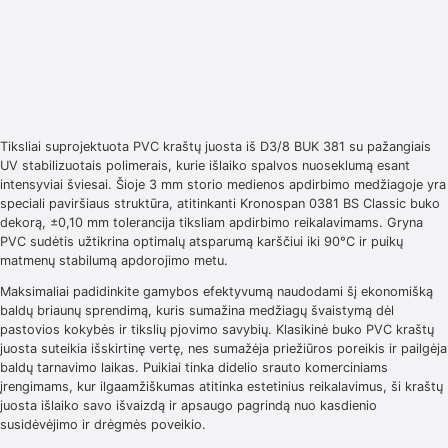
Tiksliai suprojektuota PVC kraštų juosta iš D3/8 BUK 381 su pažangiais
UV stabilizuotais polimerais, kurie išlaiko spalvos nuoseklumą esant
intensyviai šviesai. Šioje 3 mm storio medienos apdirbimo medžiagoje yra
speciali paviršiaus struktūra, atitinkanti Kronospan 0381 BS Classic buko
dekorą, ±0,10 mm tolerancija tiksliam apdirbimo reikalavimams. Gryna
PVC sudėtis užtikrina optimalų atsparumą karščiui iki 90°C ir puikų
matmenų stabilumą apdorojimo metu.
Maksimaliai padidinkite gamybos efektyvumą naudodami šį ekonomišką
baldų briaunų sprendimą, kuris sumažina medžiagų švaistymą dėl
pastovios kokybės ir tikslių pjovimo savybių. Klasikinė buko PVC kraštų
juosta suteikia išskirtinę vertę, nes sumažėja priežiūros poreikis ir pailgėja
baldų tarnavimo laikas. Puikiai tinka didelio srauto komerciniams
įrengimams, kur ilgaamžiškumas atitinka estetinius reikalavimus, ši kraštų
juosta išlaiko savo išvaizdą ir apsaugo pagrindą nuo kasdienio
susidėvėjimo ir drėgmės poveikio.