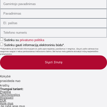
Sutinku su
privatumo politika
Sutinku gauti informaciją elektroniniu būdu*.
*Pažymėkite, jei norite būti informuojami el. paštu apie naujienas, pasiūlymus ir renginius. Jūsų el. pašto adresas bus
saugomas saugiai ir nebus perduodamas trečiosioms šalims. Bet kuriuo metu galėsite atsisakyti mūsų naujienlaiškio
prenumeratos
Siųsti žinutę
Kokybė
prasideda nuo
kraštų
Trumpai tariant:
Pradžia
Technologijos
Atsisiųsti
DUK
Apie mus
Jie rašė apie mus