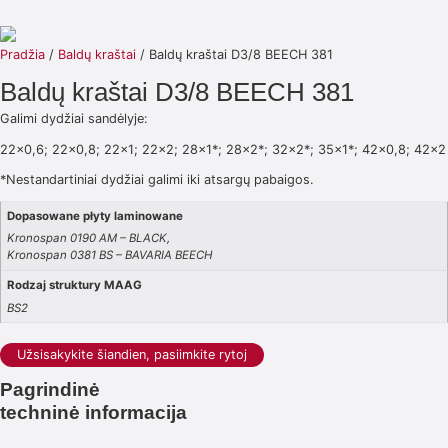
Pradžia
/
Baldų kraštai
/ Baldų kraštai D3/8 BEECH 381
Baldų kraštai D3/8 BEECH 381
Galimi dydžiai sandėlyje:
22×0,6; 22×0,8; 22×1; 22×2; 28×1*; 28×2*; 32×2*; 35×1*; 42×0,8; 42×2
*Nestandartiniai dydžiai galimi iki atsargų pabaigos.
Dopasowane płyty laminowane
Kronospan 0190 AM – BLACK,
Kronospan 0381 BS – BAVARIA BEECH
Rodzaj struktury MAAG
BS2
Užsisakykite šiandien, pasiimkite rytoj
Pagrindinė
techninė informacija