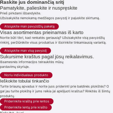
Raskite jus dominančią sritį
Pamatykite, palieskite ir nuspręskite
Prieš pirkdami išbandykite.
Užsisakykite nemokamą medžiagos pavyzdį ir pajuskite skirtumą.
Atsiųskite man pavyzdžių paketą
Visas asortimentas prieinamas iš karto
Norite būti tikri, kad renkatės geriausią? Užsisakykite visą pavyzdžių
rinkinį, peržiūrėkite visus produktus ir išsirinkite tinkamiausią variantą.
Atsiųskite man visą pavyzdį
Sukursime kraštus pagal jūsų reikalavimus.
Išsamesnės informacijos teiraukitės mūsų
pardavimų skyriuje.
Noriu individualaus produkto
Ieškokite tobulai tinkančio
Turite briaunų apvadus ir norite juos priderinti prie baldinės plokštės? O
gal jau turite plokštę ir jums reikia jai apklijuoti kraštus? Rinkitės iš šimtų
produktų.
Priderinkite kraštą prie lentos
Priderinkite lentą prie krašto