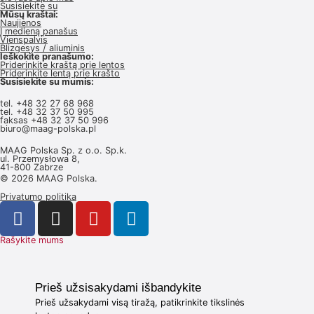
Susisiekite su
Mūsų kraštai:
Naujienos
Į medieną panašus
Vienspalvis
Blizgesys / aliuminis
Ieškokite pranašumo:
Priderinkite kraštą prie lentos
Priderinkite lentą prie krašto
Susisiekite su mumis:
tel.
+48 32 27 68 968
tel.
+48 32 37 50 995
faksas +48 32 37 50 996
biuro@maag-polska.pl
MAAG Polska Sp. z o.o. Sp.k.
ul. Przemysłowa 8,
41-800 Zabrze
© 2026 MAAG Polska.
Privatumo politika
Rašykite mums
Prieš užsisakydami išbandykite
Prieš užsakydami visą tiražą, patikrinkite tikslinės