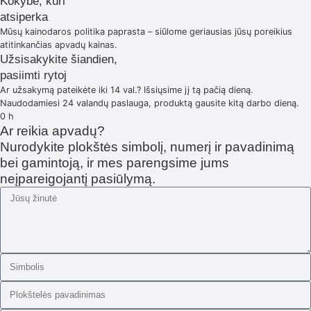
Kokybė, kuri
atsiperka
Mūsų kainodaros politika paprasta – siūlome geriausias jūsų poreikius
atitinkančias apvadų kainas.
Užsisakykite šiandien,
pasiimti rytoj
Ar užsakymą pateikėte iki 14 val.? Išsiųsime jį tą pačią dieną.
Naudodamiesi 24 valandų paslauga, produktą gausite kitą darbo dieną.
0
h
Ar reikia apvadų?
Nurodykite plokštės simbolį, numerį ir pavadinimą
bei gamintoją, ir mes parengsime jums
neįpareigojantį pasiūlymą.