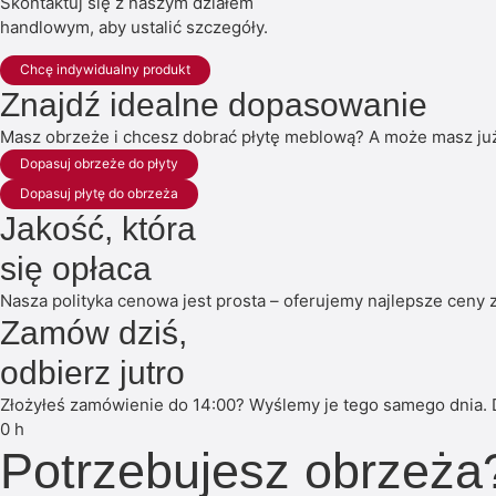
Skontaktuj się z naszym działem
handlowym, aby ustalić szczegóły.
Chcę indywidualny produkt
Znajdź idealne dopasowanie
Masz obrzeże i chcesz dobrać płytę meblową? A może masz już 
Dopasuj obrzeże do płyty
Dopasuj płytę do obrzeża
Jakość, która
się opłaca
Nasza polityka cenowa jest prosta – oferujemy najlepsze ceny z
Zamów dziś,
odbierz jutro
Złożyłeś zamówienie do 14:00? Wyślemy je tego samego dnia. 
0
h
Potrzebujesz obrzeża