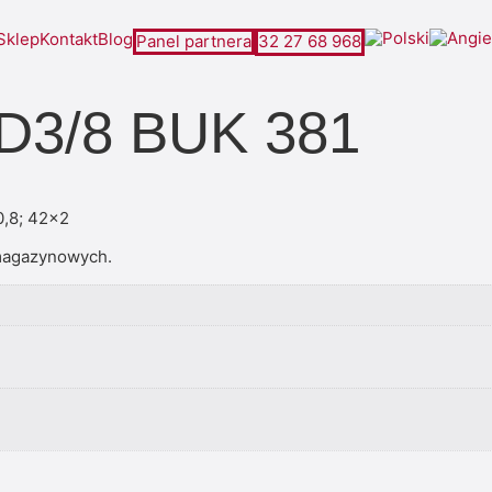
Sklep
Kontakt
Blog
Panel partnera
32 27 68 968
D3/8 BUK 381
0,8; 42×2
magazynowych.