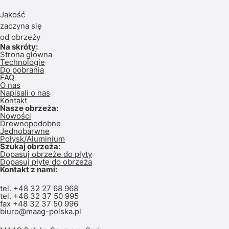
Jakość
zaczyna się
od obrzeży
Na skróty:
Strona główna
Technologie
Do pobrania
FAQ
O nas
Napisali o nas
Kontakt
Nasze obrzeża:
Nowości
Drewnopodobne
Jednobarwne
Połysk/Aluminium
Szukaj obrzeża:
Dopasuj obrzeże do płyty
Dopasuj płytę do obrzeża
Kontakt z nami:
tel.
+48 32 27 68 968
tel.
+48 32 37 50 995
fax +48 32 37 50 996
biuro@maag-polska.pl