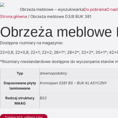
Obrzeża meblowe – wyszukiwarka
Do pobrania
O nas
Strona główna
/ Obrzeża meblowe D3/8 BUK 381
Obrzeża meblowe 
Dostępne rozmiary na magazynie:
22×0,6; 22×0,8; 22×1; 22×2; 28×1*; 28×2*; 32×2*; 35×1*; 42×
*Rozmiary niestandardowe dostępne do wyczerpania stanów 
Typ
drewnopodobny
Dopasowane płyty
Kronospan 0381 BS – BUK KLASYCZNY
laminowane
Rodzaj struktury
BS2
MAAG
Zamów dziś, odbierz jutro