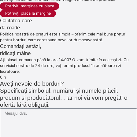
Potriviți marginea cu placa
Potriviți placa la margine
Calitatea care
dă roade
Politica noastră de prețuri este simplă – oferim cele mai bune prețuri
pentru borduri care corespund nevoilor dumneavoastră.
Comandați astăzi,
ridicați mâine
Ați plasat comanda până la ora 14:00? O vom trimite în aceeași zi. Cu
serviciul nostru de 24 de ore, veți primi produsul în următoarea zi
lucrătoare.
0
h
Aveți nevoie de borduri?
Specificați simbolul, numărul și numele plăcii,
precum și producătorul, , iar noi vă vom pregăti o
ofertă fără obligații.