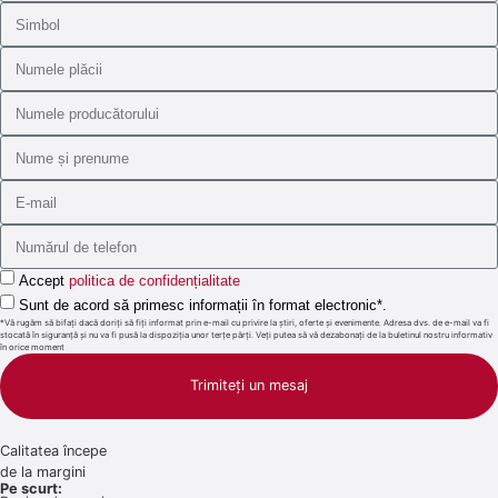
Accept
politica de confidențialitate
Sunt de acord să primesc informații în format electronic*.
*Vă rugăm să bifați dacă doriți să fiți informat prin e-mail cu privire la știri, oferte și evenimente. Adresa dvs. de e-mail va fi
stocată în siguranță și nu va fi pusă la dispoziția unor terțe părți. Veți putea să vă dezabonați de la buletinul nostru informativ
în orice moment
Trimiteți un mesaj
Calitatea începe
de la margini
Pe scurt: