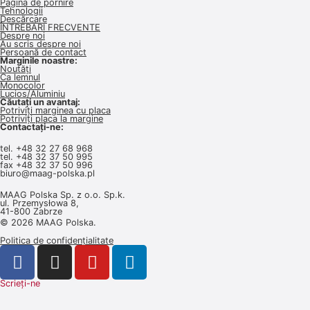
Pagina de pornire
Tehnologii
Descărcare
ÎNTREBĂRI FRECVENTE
Despre noi
Au scris despre noi
Persoană de contact
Marginile noastre:
Noutăți
Ca lemnul
Monocolor
Lucios/Aluminiu
Căutați un avantaj:
Potriviți marginea cu placa
Potriviți placa la margine
Contactați-ne:
tel.
+48 32 27 68 968
tel.
+48 32 37 50 995
fax +48 32 37 50 996
biuro@maag-polska.pl
MAAG Polska Sp. z o.o. Sp.k.
ul. Przemysłowa 8,
41-800 Zabrze
© 2026 MAAG Polska.
Politica de confidențialitate
Scrieți-ne