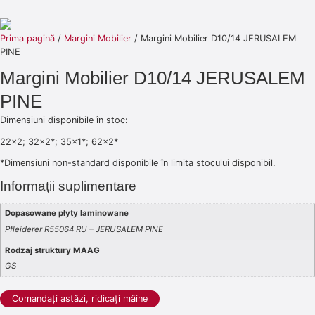
Prima pagină
/
Margini Mobilier
/ Margini Mobilier D10/14 JERUSALEM
PINE
Margini Mobilier D10/14 JERUSALEM
PINE
Dimensiuni disponibile în stoc:
22×2; 32×2*; 35×1*; 62×2*
*Dimensiuni non-standard disponibile în limita stocului disponibil.
Informații suplimentare
Dopasowane płyty laminowane
Pfleiderer R55064 RU – JERUSALEM PINE
Rodzaj struktury MAAG
GS
Comandați astăzi, ridicați mâine