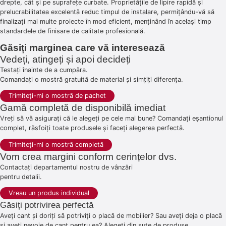
drepte, cât și pe suprafețe curbate. Proprietățile de lipire rapidă și
prelucrabilitatea excelentă reduc timpul de instalare, permițându-vă să
finalizați mai multe proiecte în mod eficient, menținând în același timp
standardele de finisare de calitate profesională.
Găsiți marginea care vă interesează
Vedeți, atingeți și apoi decideți
Testați înainte de a cumpăra.
Comandați o mostră gratuită de material și simțiți diferența.
Trimiteți-mi o mostră de pachet
Gamă completă de disponibilă imediat
Vreți să vă asigurați că le alegeți pe cele mai bune? Comandați eșantionul
complet, răsfoiți toate produsele și faceți alegerea perfectă.
Trimiteți-mi o mostră completă
Vom crea margini conform cerințelor dvs.
Contactați departamentul nostru de vânzări
pentru detalii.
Vreau un produs individual
Găsiți potrivirea perfectă
Aveți cant și doriți să potriviți o placă de mobilier? Sau aveți deja o placă
și aveți nevoie de cant pentru ea? Alegeți din sute de produse.