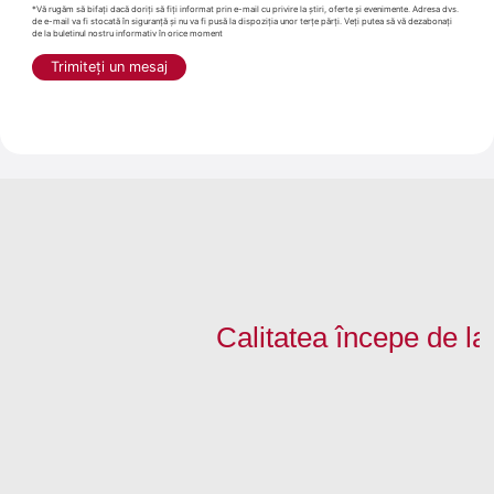
*Vă rugăm să bifați dacă doriți să fiți informat prin e-mail cu privire la știri, oferte și evenimente. Adresa dvs.
de e-mail va fi stocată în siguranță și nu va fi pusă la dispoziția unor terțe părți. Veți putea să vă dezabonați
de la buletinul nostru informativ în orice moment
Trimiteți un mesaj
Calitatea începe de la
Pe scurt:
Marginile
Căutați un
Contactați-ne:
Pagina de pornire
noastre:
avantaj:
tel.
+48 32 27