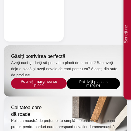
Scrieți-ne
Găsiți potrivirea perfectă
Aveți cant și doriți să potriviți o placă de mobilier? Sau aveți
deja o placă și aveți nevoie de cant pentru ea? Alegeți din sute
de produse.
Potriviți marginea cu
Potriviți placa la
placa
margine
Calitatea care
dă roade
Politica noastră de prețuri este simplă – oferim cele mai bune
prețuri pentru borduri care corespund nevoilor dumneavoastră.