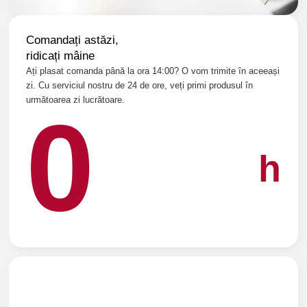
Comandați astăzi,
ridicați mâine
Ați plasat comanda până la ora 14:00? O vom trimite în aceeași
zi. Cu serviciul nostru de 24 de ore, veți primi produsul în
următoarea zi lucrătoare.
0
h
Nu ați găsit ceea ce căutați?
Cereți soluții personalizate