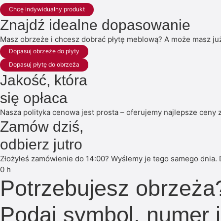
Chcę indywidualny produkt
Znajdź idealne dopasowanie
Masz obrzeże i chcesz dobrać płytę meblową? A może masz już 
Dopasuj obrzeże do płyty
Dopasuj płytę do obrzeża
Jakość, która
się opłaca
Nasza polityka cenowa jest prosta – oferujemy najlepsze ceny z
Zamów dziś,
odbierz jutro
Złożyłeś zamówienie do 14:00? Wyślemy je tego samego dnia. 
0
h
Potrzebujesz obrzeża
Podaj symbol, numer 