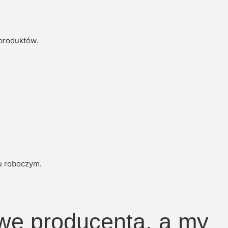
 produktów.
u roboczym.
zwę producenta, a my