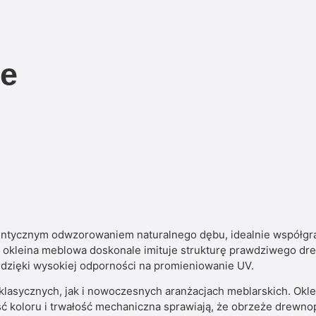
ne
cznym odwzorowaniem naturalnego dębu, idealnie współgraj
, że okleina meblowa doskonale imituje strukturę prawdziwego
y dzięki wysokiej odporności na promieniowanie UV.
 klasycznych, jak i nowoczesnych aranżacjach meblarskich. Ok
ość koloru i trwałość mechaniczna sprawiają, że obrzeże drew