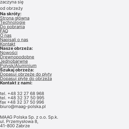
zaczyna się
od obrzeży
Na skróty:
Strona główna
Technologie
Do pobrania
FAQ
O nas
Napisali o nas
Kontakt
Nasze obrzeża:
Nowości
Drewnopodobne
Jednobarwne
Połysk/Aluminium
Szukaj obrzeża:
Dopasuj obrzeże do płyty
Dopasuj płytę do obrzeża
Kontakt z nami:
tel.
+48 32 27 68 968
tel.
+48 32 37 50 995
fax +48 32 37 50 996
biuro@maag-polska.pl
MAAG Polska Sp. z o.o. Sp.k.
ul. Przemysłowa 8,
41-800 Zabrze