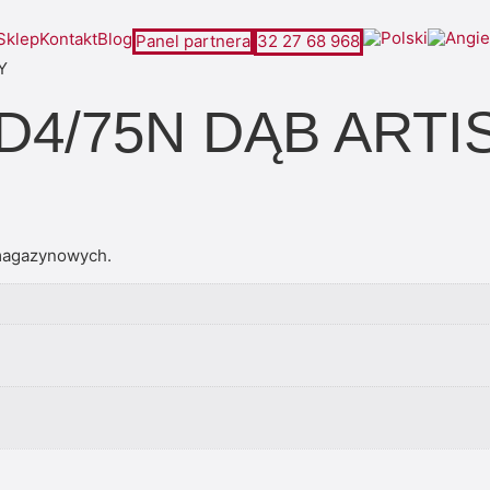
Sklep
Kontakt
Blog
Panel partnera
32 27 68 968
Y
 D4/75N DĄB ART
magazynowych.