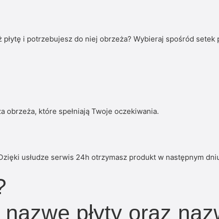
płytę i potrzebujesz do niej obrzeża? Wybieraj spośród setek
a obrzeża, które spełniają Twoje oczekiwania.
Dzięki usłudze serwis 24h otrzymasz produkt w następnym dni
?
i nazwę płyty oraz na