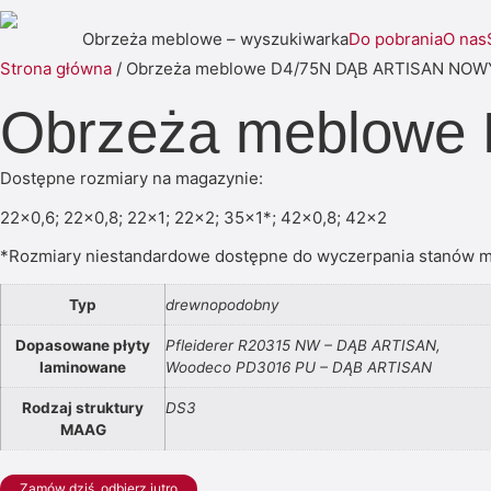
Obrzeża meblowe – wyszukiwarka
Do pobrania
O nas
Strona główna
/ Obrzeża meblowe D4/75N DĄB ARTISAN NOW
Obrzeża meblowe
Dostępne rozmiary na magazynie:
22×0,6; 22×0,8; 22×1; 22×2; 35×1*; 42×0,8; 42×2
*Rozmiary niestandardowe dostępne do wyczerpania stanów 
Typ
drewnopodobny
Dopasowane płyty
Pfleiderer R20315 NW – DĄB ARTISAN,
laminowane
Woodeco PD3016 PU – DĄB ARTISAN
Rodzaj struktury
DS3
MAAG
Zamów dziś, odbierz jutro