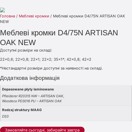
Головна
/
Меблеві кромки
/ Меблеві кромки D4/75N ARTISAN OAK
NEW
Меблеві кромки D4/75N ARTISAN
OAK NEW
Доступні розміри на складі:
22×0,6; 22×0,8; 22×1; 22×2; 35×1*; 42×0,8; 42×2
*Нестандартні розміри доступні за наявності на складі.
Додаткова інформація
Dopasowane płyty laminowane
Pfleiderer R20315 NW – ARTISAN OAK,
Woodeco PD3016 PU – ARTISAN OAK
Rodzaj struktury MAAG
DS3
Замовляйте сьогодні, забирайте завтра