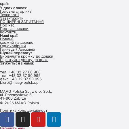
країв
У двох словах:
Головна сторінка
Технології
Завантажити
ПОШИРЕНІ ЗАПИТАННЯ
Про нас
Про нас писали
Контакти
Наші краї:
Новини
схожий на дерево.
Одноколірний
Глянець / Алюміній
Шукай перевагу:
Вирівняйте кромку до дошки
Підготуйте дошку до краю
Зв'яжіться з нами:
тел.
+48 32 27 68 968
тел.
+48 32 37 50 995
факс +48 32 37 50 996
biuro@maag-polska.pl
MAAG Polska Sp. z o.o. Sp.k.
ul. Przemysłowa 8,
41-800 Zabrze
© 2026 MAAG Polska.
Політика конфіденційності
Напишіть нам