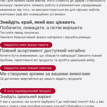
так і для прямих країв меблів. Його стійкість до ударів і стабільність
кольору гарантують тривалу роботу в різноманітних середовищах
незалежно від того, чи використовується він для офісних меблів,
житлових шаф або комерційних установок.
Знайдіть край, який вас цікавить
Побачити, помацати, а потім вирішити
Тестуйте перед покупкою.
Замовте безкоштовний зразок матеріалу і відчуйте різницю.
Надішліть мені зразок пакета
Повний асортимент доступний негайно
Хочете бути впевненими, що обираєте найкраще? Замовте повний
пробник, перегляньте всі продукти та зробіть ідеальний вибір.
Надішліть мені повний семплер
Ми створимо кромки за вашими вимогами
За деталями звертайтеся до нашого відділу продажів
.
Я хочу індивідуальний продукт
Знайдіть ідеальний варіант
У вас є кромка і ви хочете підібрати її до меблевої плити? Або у вас
вже є плита і вам потрібна кромка для неї? Обирайте з сотень