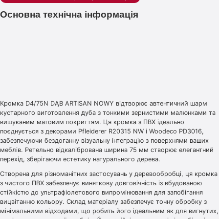
Основна технічна інформація
Кромка D4/75N DĄB ARTISAN NOWY відтворює автентичний шарм
кустарного виготовлення дуба з тонкими зернистими малюнками та
вишуканим матовим покриттям. Ця кромка з ПВХ ідеально
поєднується з декорами Pfleiderer R20315 NW і Woodeco PD3016,
забезпечуючи бездоганну візуальну інтеграцію з поверхнями ваших
меблів. Ретельно відкалібрована ширина 75 мм створює елегантний
перехід, зберігаючи естетику натурального дерева.
Створена для різноманітних застосувань у деревообробці, ця кромка
з чистого ПВХ забезпечує виняткову довговічність із вбудованою
стійкістю до ультрафіолетового випромінювання для запобігання
вицвітанню кольору. Склад матеріалу забезпечує точну обробку з
мінімальними відходами, що робить його ідеальним як для вигнутих,