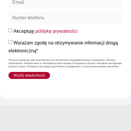
Akceptuję
politykę prywatności
Wyrażam zgodę na otrzymywanie informacji drogą
elektroniczną*
*Prosimy zaznaczyć, jeśli chcą Państwo być informowani drogą elektroniczną o nowościach, ofertach i
wydarzeniach. Państwa adres e-mail będzie przechowywany w bezpieczny sposób i nie będzie udostępniany
osobom trzecim. W każdej chwili będą mogli Państwo zrezygnować z otrzymywania naszego newslettera
Wyślij wiadomość