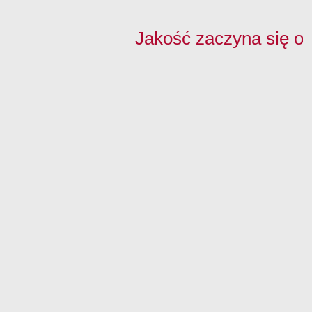
Jakość zaczyna się o
Na skróty:
Nasze obrzeża:
Szukaj obrzeża:
Kontakt z nami:
Strona główna
Nowości
Dopasuj obrzeże
tel.
+48 32 27
Technologie
Drewnopodobne
do płyty
68 968
Do pobrania
Jednobarwne
Dopasuj płytę do
tel.
+48 32 37
FAQ
Połysk/Aluminium
obrzeża
50 995
O nas
fax +48 32 37
Napisali o nas
50 996
Kontakt
biuro@maag-
polska.pl
MAAG Polska
Sp. z o.o.
Sp.k.
ul.
Przemysłowa