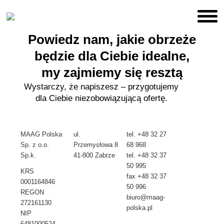
Powiedz nam, jakie obrzeże
będzie dla Ciebie idealne,
my zajmiemy się resztą
Wystarczy, że napiszesz – przygotujemy
dla Ciebie niezobowiązującą ofertę.
MAAG Polska
ul.
tel.
+48 32 27
Sp. z o.o.
Przemysłowa 8
68 968
Sp.k.
41-800 Zabrze
tel.
+48 32 37
50 995
KRS
fax +48 32 37
0001164846
50 996
REGON
biuro@maag-
272161130
polska.pl
NIP
6481000524