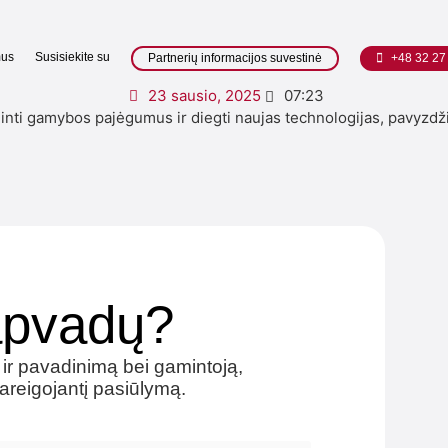
mus
Susisiekite su
Partnerių informacijos suvestinė
+48 32 27
23 sausio, 2025
07:23
 gamybos pajėgumus ir diegti naujas technologijas, pavyzdžiui, 
 apvadų?
 ir pavadinimą bei gamintoją,
reigojantį pasiūlymą.