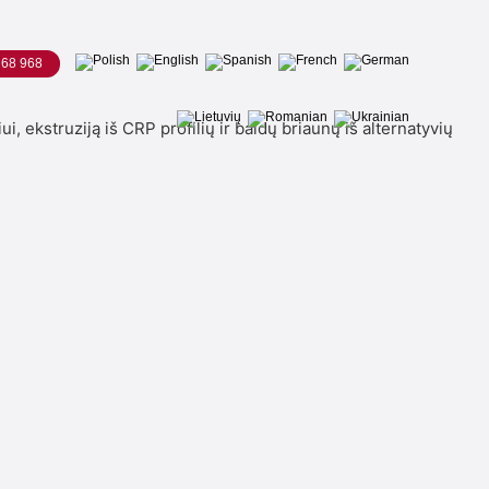
 68 968
ekstruziją iš CRP profilių ir baldų briaunų iš alternatyvių