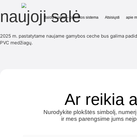
naujoji salė
Baldų kraštai – paieškos sistema
Atsisiųsti
apie 
2025 m. pastatytame naujame gamybos ceche bus galima padidinti
PVC medžiagų.
Ar reikia
Nurodykite plokštės simbolį, numerį
ir mes parengsime jums neįpa