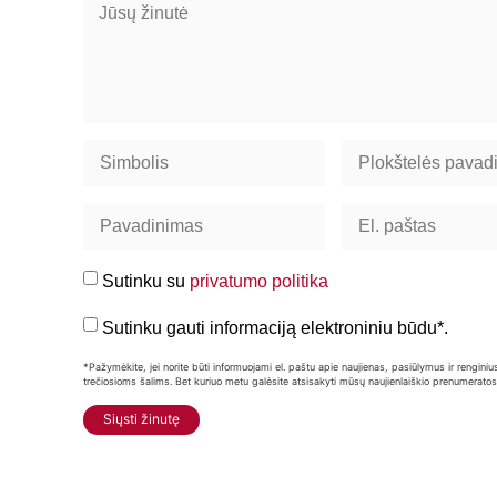
Sutinku su
privatumo politika
Sutinku gauti informaciją elektroniniu būdu*.
*Pažymėkite, jei norite būti informuojami el. paštu apie naujienas, pasiūlymus ir reng
trečiosioms šalims. Bet kuriuo metu galėsite atsisakyti mūsų naujienlaiškio prenumeratos
Siųsti žinutę