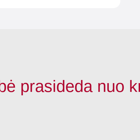
bė prasideda nuo k
ariant:
Mūsų kraštai:
Ieškokite pranašumo:
Susisiekite 
Naujienos
Priderinkite kraštą prie lentos
tel.
+48 
ijos
Į medieną panašus
Priderinkite lentą prie krašto
tel.
+48 