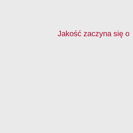
Jakość zaczyna się o
Na skróty:
Nasze obrzeża:
Szukaj obrzeża:
Kontakt z nami:
Strona główna
Nowości
Dopasuj obrzeże
tel.
+48 32 27
Technologie
Drewnopodobne
do płyty
68 968
Do pobrania
Jednobarwne
Dopasuj płytę do
tel.
+48 32 37
FAQ
Połysk/Aluminium
obrzeża
50 995
O nas
fax +48 32 37
Napisali o nas
50 996
Kontakt
biuro@maag-
polska.pl
MAAG Polska
Sp. z o.o.