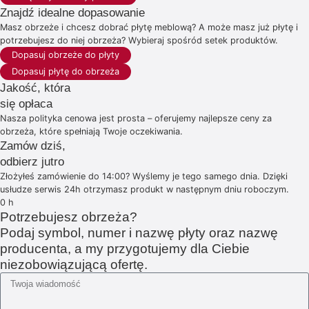
Znajdź idealne dopasowanie
Masz obrzeże i chcesz dobrać płytę meblową? A może masz już płytę i
potrzebujesz do niej obrzeża? Wybieraj spośród setek produktów.
Dopasuj obrzeże do płyty
Dopasuj płytę do obrzeża
Jakość, która
się opłaca
Nasza polityka cenowa jest prosta – oferujemy najlepsze ceny za
obrzeża, które spełniają Twoje oczekiwania.
Zamów dziś,
odbierz jutro
Złożyłeś zamówienie do 14:00? Wyślemy je tego samego dnia. Dzięki
usłudze serwis 24h otrzymasz produkt w następnym dniu roboczym.
0
h
Potrzebujesz obrzeża?
Podaj symbol, numer i nazwę płyty oraz nazwę
producenta, a my przygotujemy dla Ciebie
niezobowiązującą ofertę.