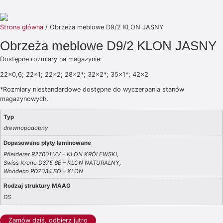
Strona główna
/ Obrzeża meblowe D9/2 KLON JASNY
Obrzeża meblowe D9/2 KLON JASNY
Dostępne rozmiary na magazynie:
22×0,6; 22×1; 22×2; 28×2*; 32×2*; 35×1*; 42×2
*Rozmiary niestandardowe dostępne do wyczerpania stanów
magazynowych.
Typ
drewnopodobny
Dopasowane płyty laminowane
Pfleiderer R27001 VV – KLON KRÓLEWSKI,
Swiss Krono D375 SE – KLON NATURALNY,
Woodeco PD7034 SO – KLON
Rodzaj struktury MAAG
DS
Zamów dziś, odbierz jutro