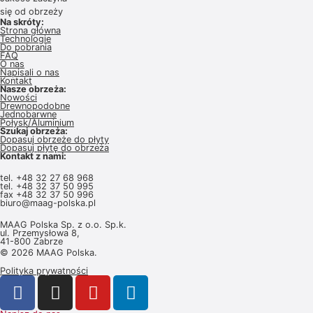
się od obrzeży
Na skróty:
Strona główna
Technologie
Do pobrania
FAQ
O nas
Napisali o nas
Kontakt
Nasze obrzeża:
Nowości
Drewnopodobne
Jednobarwne
Połysk/Aluminium
Szukaj obrzeża:
Dopasuj obrzeże do płyty
Dopasuj płytę do obrzeża
Kontakt z nami:
tel.
+48 32 27 68 968
tel.
+48 32 37 50 995
fax +48 32 37 50 996
biuro@maag-polska.pl
MAAG Polska Sp. z o.o. Sp.k.
ul. Przemysłowa 8,
41-800 Zabrze
© 2026 MAAG Polska.
Polityka prywatności