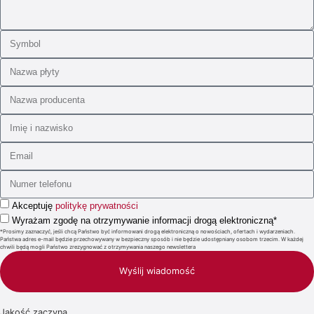
Akceptuję
politykę prywatności
Wyrażam zgodę na otrzymywanie informacji drogą elektroniczną*
*Prosimy zaznaczyć, jeśli chcą Państwo być informowani drogą elektroniczną o nowościach, ofertach i wydarzeniach.
Państwa adres e-mail będzie przechowywany w bezpieczny sposób i nie będzie udostępniany osobom trzecim. W każdej
chwili będą mogli Państwo zrezygnować z otrzymywania naszego newslettera
Wyślij wiadomość
Jakość zaczyna