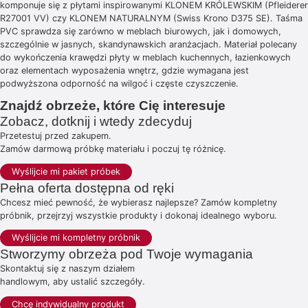
komponuje się z płytami inspirowanymi KLONEM KRÓLEWSKIM (Pfleiderer
R27001 VV) czy KLONEM NATURALNYM (Swiss Krono D375 SE). Taśma
PVC sprawdza się zarówno w meblach biurowych, jak i domowych,
szczególnie w jasnych, skandynawskich aranżacjach. Materiał polecany
do wykończenia krawędzi płyty w meblach kuchennych, łazienkowych
oraz elementach wyposażenia wnętrz, gdzie wymagana jest
podwyższona odporność na wilgoć i częste czyszczenie.
Znajdź obrzeże, które Cię interesuje
Zobacz, dotknij i wtedy zdecyduj
Przetestuj przed zakupem.
Zamów darmową próbkę materiału i poczuj tę różnicę.
Wyślijcie mi pakiet próbek
Pełna oferta dostępna od ręki
Chcesz mieć pewność, że wybierasz najlepsze? Zamów kompletny
próbnik, przejrzyj wszystkie produkty i dokonaj idealnego wyboru.
Wyślijcie mi kompletny próbnik
Stworzymy obrzeża pod Twoje wymagania
Skontaktuj się z naszym działem
handlowym, aby ustalić szczegóły.
Chcę indywidualny produkt