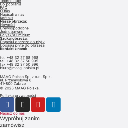
Technologie
Do pobrania
FAQ
O nas
Napisali o nas
Kontakt
Nasze obrzeża:
Nowości
Drewnopodobne
Jednobarwne
Połysk/Aluminium
Szukaj obrzeża:
Dopasuj obrzeże do płyty
Dopasuj płytę do obrzeża
Kontakt z nami:
tel.
+48 32 27 68 968
tel.
+48 32 37 50 995
fax +48 32 37 50 996
biuro@maag-polska.pl
MAAG Polska Sp. z o.o. Sp.k.
ul. Przemysłowa 8,
41-800 Zabrze
© 2026 MAAG Polska.
Polityka prywatności
Napisz do nas
Wypróbuj zanim
zamówisz