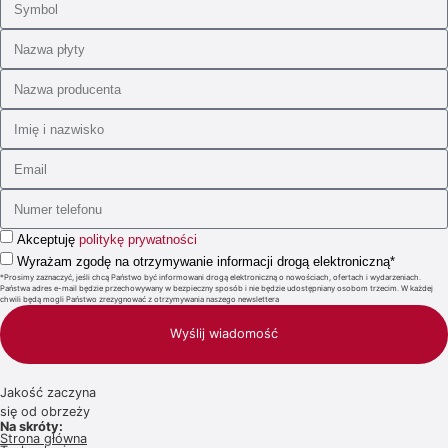
Akceptuję
politykę prywatności
Wyrażam zgodę na otrzymywanie informacji drogą elektroniczną*
*Prosimy zaznaczyć, jeśli chcą Państwo być informowani drogą elektroniczną o nowościach, ofertach i wydarzeniach.
Państwa adres e-mail będzie przechowywany w bezpieczny sposób i nie będzie udostępniany osobom trzecim. W każdej
chwili będą mogli Państwo zrezygnować z otrzymywania naszego newslettera
Wyślij wiadomość
Jakość zaczyna
się od obrzeży
Na skróty:
Strona główna