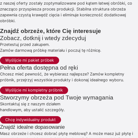
z naszej oferty zostały zoptymalizowane pod kątem łatwej obróbki, co
znacząco przyspiesza proces produkcji. Stabilna struktura obrzeża
zapewnia czystą krawędź cięcia i eliminuje konieczność dodatkowej
obróbki.
Znajdź obrzeże, które Cię interesuje
Zobacz, dotknij i wtedy zdecyduj
Przetestuj przed zakupem.
Zamów darmową próbkę materiału i poczuj tę różnicę.
Wyślijcie mi pakiet próbek
Pełna oferta dostępna od ręki
Chcesz mieć pewność, że wybierasz najlepsze? Zamów kompletny
próbnik, przejrzyj wszystkie produkty i dokonaj idealnego wyboru.
Wyślijcie mi kompletny próbnik
Stworzymy obrzeża pod Twoje wymagania
Skontaktuj się z naszym działem
handlowym, aby ustalić szczegóły.
Chcę indywidualny produkt
Znajdź idealne dopasowanie
Masz obrzeże i chcesz dobrać płytę meblową? A może masz już płytę i