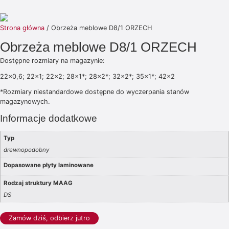
Strona główna
/ Obrzeża meblowe D8/1 ORZECH
Obrzeża meblowe D8/1 ORZECH
Dostępne rozmiary na magazynie:
22×0,6; 22×1; 22×2; 28×1*; 28×2*; 32×2*; 35×1*; 42×2
*Rozmiary niestandardowe dostępne do wyczerpania stanów
magazynowych.
Informacje dodatkowe
Typ
drewnopodobny
Dopasowane płyty laminowane
Rodzaj struktury MAAG
DS
Zamów dziś, odbierz jutro