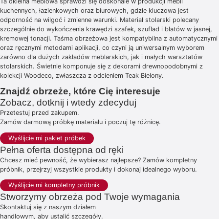
Ta okleina meblowa sprawdzi się doskonale w produkcji mebli
kuchennych, łazienkowych oraz biurowych, gdzie kluczowa jest
odporność na wilgoć i zmienne warunki. Materiał stolarski polecany
szczególnie do wykończenia krawędzi szafek, szuflad i blatów w jasnej,
kremowej tonacji. Taśma obrzeżowa jest kompatybilna z automatycznymi
oraz ręcznymi metodami aplikacji, co czyni ją uniwersalnym wyborem
zarówno dla dużych zakładów meblarskich, jak i małych warsztatów
stolarskich. Świetnie komponuje się z dekorami drewnopodobnymi z
kolekcji Woodeco, zwłaszcza z odcieniem Teak Bielony.
Znajdź obrzeże, które Cię interesuje
Zobacz, dotknij i wtedy zdecyduj
Przetestuj przed zakupem.
Zamów darmową próbkę materiału i poczuj tę różnicę.
Wyślijcie mi pakiet próbek
Pełna oferta dostępna od ręki
Chcesz mieć pewność, że wybierasz najlepsze? Zamów kompletny
próbnik, przejrzyj wszystkie produkty i dokonaj idealnego wyboru.
Wyślijcie mi kompletny próbnik
Stworzymy obrzeża pod Twoje wymagania
Skontaktuj się z naszym działem
handlowym, aby ustalić szczegóły.