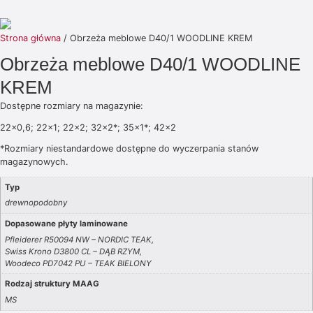
Strona główna
/ Obrzeża meblowe D40/1 WOODLINE KREM
Obrzeża meblowe D40/1 WOODLINE
KREM
Dostępne rozmiary na magazynie:
22×0,6; 22×1; 22×2; 32×2*; 35×1*; 42×2
*Rozmiary niestandardowe dostępne do wyczerpania stanów
magazynowych.
Typ
drewnopodobny
Dopasowane płyty laminowane
Pfleiderer R50094 NW – NORDIC TEAK,
Swiss Krono D3800 CL – DĄB RZYM,
Woodeco PD7042 PU – TEAK BIELONY
Rodzaj struktury MAAG
MS