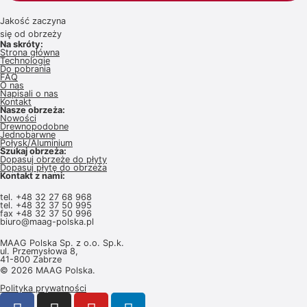
Jakość zaczyna
się od obrzeży
Na skróty:
Strona główna
Technologie
Do pobrania
FAQ
O nas
Napisali o nas
Kontakt
Nasze obrzeża:
Nowości
Drewnopodobne
Jednobarwne
Połysk/Aluminium
Szukaj obrzeża:
Dopasuj obrzeże do płyty
Dopasuj płytę do obrzeża
Kontakt z nami:
tel.
+48 32 27 68 968
tel.
+48 32 37 50 995
fax +48 32 37 50 996
biuro@maag-polska.pl
MAAG Polska Sp. z o.o. Sp.k.
ul. Przemysłowa 8,
41-800 Zabrze
© 2026 MAAG Polska.
Polityka prywatności