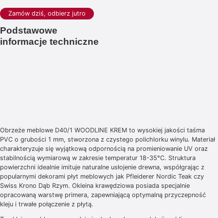
Zamów dziś, odbierz jutro
Podstawowe
informacje techniczne
Obrzeże meblowe D40/1 WOODLINE KREM to wysokiej jakości taśma
PVC o grubości 1 mm, stworzona z czystego polichlorku winylu. Materiał
charakteryzuje się wyjątkową odpornością na promieniowanie UV oraz
stabilnością wymiarową w zakresie temperatur 18-35°C. Struktura
powierzchni idealnie imituje naturalne usłojenie drewna, współgrając z
popularnymi dekorami płyt meblowych jak Pfleiderer Nordic Teak czy
Swiss Krono Dąb Rzym. Okleina krawędziowa posiada specjalnie
opracowaną warstwę primera, zapewniającą optymalną przyczepność
kleju i trwałe połączenie z płytą.