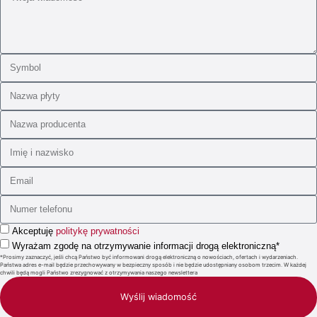
Akceptuję
politykę prywatności
Wyrażam zgodę na otrzymywanie informacji drogą elektroniczną*
*Prosimy zaznaczyć, jeśli chcą Państwo być informowani drogą elektroniczną o nowościach, ofertach i wydarzeniach.
Państwa adres e-mail będzie przechowywany w bezpieczny sposób i nie będzie udostępniany osobom trzecim. W każdej
chwili będą mogli Państwo zrezygnować z otrzymywania naszego newslettera
Wyślij wiadomość