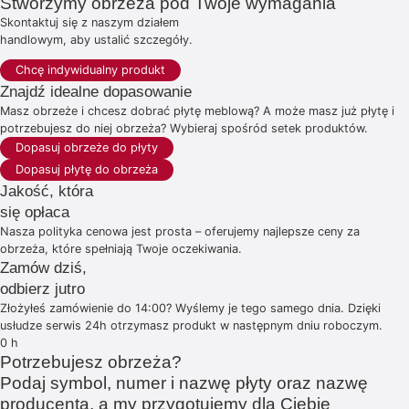
Stworzymy obrzeża pod Twoje wymagania
Skontaktuj się z naszym działem
handlowym, aby ustalić szczegóły.
Chcę indywidualny produkt
Znajdź idealne dopasowanie
Masz obrzeże i chcesz dobrać płytę meblową? A może masz już płytę i
potrzebujesz do niej obrzeża? Wybieraj spośród setek produktów.
Dopasuj obrzeże do płyty
Dopasuj płytę do obrzeża
Jakość, która
się opłaca
Nasza polityka cenowa jest prosta – oferujemy najlepsze ceny za
obrzeża, które spełniają Twoje oczekiwania.
Zamów dziś,
odbierz jutro
Złożyłeś zamówienie do 14:00? Wyślemy je tego samego dnia. Dzięki
usłudze serwis 24h otrzymasz produkt w następnym dniu roboczym.
0
h
Potrzebujesz obrzeża?
Podaj symbol, numer i nazwę płyty oraz nazwę
producenta, a my przygotujemy dla Ciebie