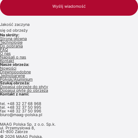
Wyślij wiadomość
Jakość zaczyna
się od obrzeży
Na skróty:
Strona główna
Technologie
Do pobrania
FAQ
O nas
Napisali o nas
Kontakt
Nasze obrzeża:
Nowości
Drewnopodobne
Jednobarwne
Połysk/Aluminium
Szukaj obrzeża:
Dopasuj obrzeże do płyty
Dopasuj płytę do obrzeża
Kontakt z nami:
tel.
+48 32 27 68 968
tel.
+48 32 37 50 995
fax +48 32 37 50 996
biuro@maag-polska.pl
MAAG Polska Sp. z o.o. Sp.k.
ul. Przemysłowa 8,
41-800 Zabrze
© 2026 MAAG Polska.