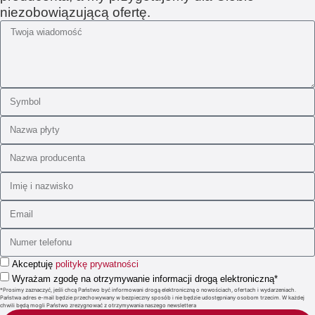
niezobowiązującą ofertę.
Akceptuję
politykę prywatności
Wyrażam zgodę na otrzymywanie informacji drogą elektroniczną*
*Prosimy zaznaczyć, jeśli chcą Państwo być informowani drogą elektroniczną o nowościach, ofertach i wydarzeniach.
Państwa adres e-mail będzie przechowywany w bezpieczny sposób i nie będzie udostępniany osobom trzecim. W każdej
chwili będą mogli Państwo zrezygnować z otrzymywania naszego newslettera