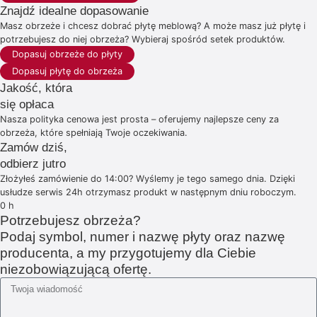
Znajdź idealne dopasowanie
Masz obrzeże i chcesz dobrać płytę meblową? A może masz już płytę i
potrzebujesz do niej obrzeża? Wybieraj spośród setek produktów.
Dopasuj obrzeże do płyty
Dopasuj płytę do obrzeża
Jakość, która
się opłaca
Nasza polityka cenowa jest prosta – oferujemy najlepsze ceny za
obrzeża, które spełniają Twoje oczekiwania.
Zamów dziś,
odbierz jutro
Złożyłeś zamówienie do 14:00? Wyślemy je tego samego dnia. Dzięki
usłudze serwis 24h otrzymasz produkt w następnym dniu roboczym.
0
h
Potrzebujesz obrzeża?
Podaj symbol, numer i nazwę płyty oraz nazwę
producenta, a my przygotujemy dla Ciebie
niezobowiązującą ofertę.