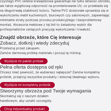
czystego PVC okleina krawędziowa gwarantuje nie tylko łatwość obróbki,
ale także wyjątkową odporność na promieniowanie UV, co przekłada się
na długotrwałą stabilność koloru. Taśma PVC doskonale sprawdza się w
wykończeniu mebli kuchennych, biurowych czy salonowych, zapewniając
minimalne straty podczas procesu produkcyjnego i bezproblemowy
montaż. Akcesoria meblowe z tej linii to świadomy wybór dla
profesjonalistów ceniących precyzję wykończenia i trwałość.
Znajdź obrzeże, które Cię interesuje
Zobacz, dotknij i wtedy zdecyduj
Przetestuj przed zakupem.
Zamów darmową próbkę materiału i poczuj tę różnicę.
Wyślijcie mi pakiet próbek
Pełna oferta dostępna od ręki
Chcesz mieć pewność, że wybierasz najlepsze? Zamów kompletny
próbnik, przejrzyj wszystkie produkty i dokonaj idealnego wyboru.
Wyślijcie mi kompletny próbnik
Stworzymy obrzeża pod Twoje wymagania
Skontaktuj się z naszym działem
handlowym, aby ustalić szczegóły.
Chcę indywidualny produkt