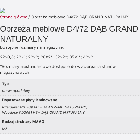
Strona główna
/ Obrzeża meblowe D4/72 DĄB GRAND NATURALNY
Obrzeża meblowe D4/72 DĄB GRAND
NATURALNY
Dostępne rozmiary na magazynie:
22×0,6; 22×1; 22×2; 28×2*; 32×2*; 35×1*; 42×2
*Rozmiary niestandardowe dostępne do wyczerpania stanów
magazynowych.
Typ
drewnopodobny
Dopasowane płyty laminowane
Pfleiderer R20369 RU – DĄB GRAND NATURALNY,
Woodeco PD3051 VT – DĄB GRAND NATURALNY
Rodzaj struktury MAAG
MS