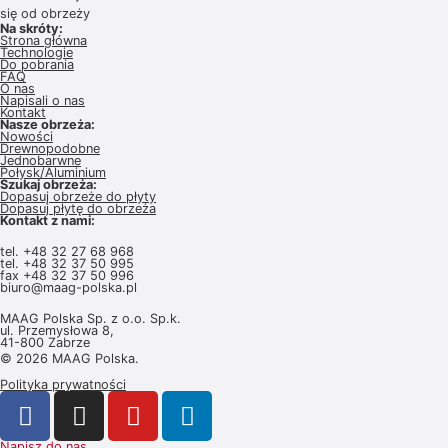
się od obrzeży
Na skróty:
Strona główna
Technologie
Do pobrania
FAQ
O nas
Napisali o nas
Kontakt
Nasze obrzeża:
Nowości
Drewnopodobne
Jednobarwne
Połysk/Aluminium
Szukaj obrzeża:
Dopasuj obrzeże do płyty
Dopasuj płytę do obrzeża
Kontakt z nami:
tel.
+48 32 27 68 968
tel.
+48 32 37 50 995
fax +48 32 37 50 996
biuro@maag-polska.pl
MAAG Polska Sp. z o.o. Sp.k.
ul. Przemysłowa 8,
41-800 Zabrze
© 2026 MAAG Polska.
Polityka prywatności
Napisz do nas