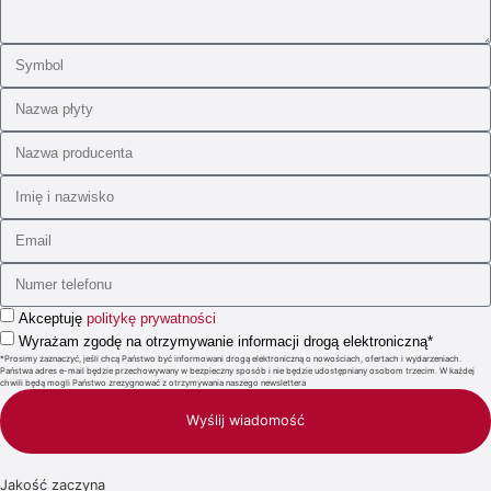
Akceptuję
politykę prywatności
Wyrażam zgodę na otrzymywanie informacji drogą elektroniczną*
*Prosimy zaznaczyć, jeśli chcą Państwo być informowani drogą elektroniczną o nowościach, ofertach i wydarzeniach.
Państwa adres e-mail będzie przechowywany w bezpieczny sposób i nie będzie udostępniany osobom trzecim. W każdej
chwili będą mogli Państwo zrezygnować z otrzymywania naszego newslettera
Wyślij wiadomość
Jakość zaczyna