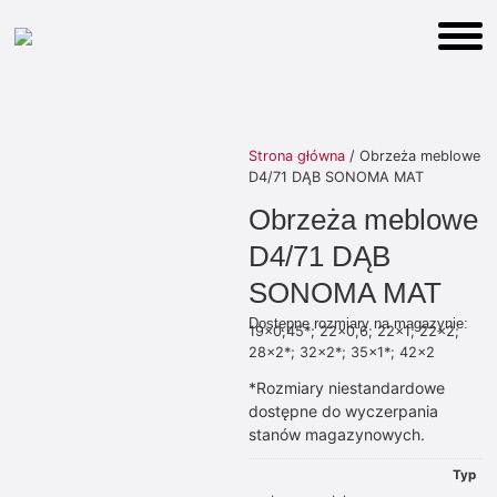
Strona główna
/ Obrzeża meblowe
D4/71 DĄB SONOMA MAT
Obrzeża meblowe
D4/71 DĄB
SONOMA MAT
Dostępne rozmiary na magazynie:
19×0,45*; 22×0,6; 22×1; 22×2;
28×2*; 32×2*; 35×1*; 42×2
*Rozmiary niestandardowe
dostępne do wyczerpania
stanów magazynowych.
Typ