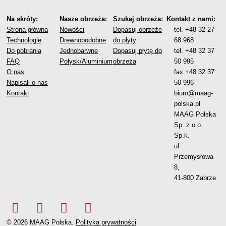
Na skróty:
Nasze obrzeża:
Szukaj obrzeża:
Kontakt z nami:
Strona główna
Nowości
Dopasuj obrzeże
tel.
+48 32 27
Technologie
Drewnopodobne
do płyty
68 968
Do pobrania
Jednobarwne
Dopasuj płytę do
tel.
+48 32 37
FAQ
Połysk/Aluminium
obrzeża
50 995
O nas
fax +48 32 37
Napisali o nas
50 996
Kontakt
biuro@maag-
polska.pl
MAAG Polska
Sp. z o.o.
Sp.k.
ul.
Przemysłowa
8,
41-800 Zabrze
© 2026 MAAG Polska.
Polityka prywatności