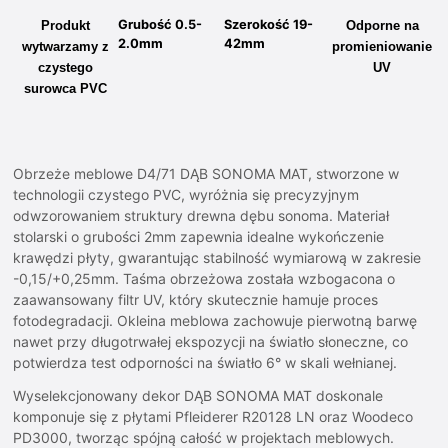
Grubość 0.5-
Szerokość 19-
Produkt
Odporne na
2.0mm
42mm
wytwarzamy z
promieniowanie
czystego
UV
surowca PVC
Obrzeże meblowe D4/71 DĄB SONOMA MAT, stworzone w
technologii czystego PVC, wyróżnia się precyzyjnym
odwzorowaniem struktury drewna dębu sonoma. Materiał
stolarski o grubości 2mm zapewnia idealne wykończenie
krawędzi płyty, gwarantując stabilność wymiarową w zakresie
-0,15/+0,25mm. Taśma obrzeżowa została wzbogacona o
zaawansowany filtr UV, który skutecznie hamuje proces
fotodegradacji. Okleina meblowa zachowuje pierwotną barwę
nawet przy długotrwałej ekspozycji na światło słoneczne, co
potwierdza test odporności na światło 6° w skali wełnianej.
Wyselekcjonowany dekor DĄB SONOMA MAT doskonale
komponuje się z płytami Pfleiderer R20128 LN oraz Woodeco
PD3000, tworząc spójną całość w projektach meblowych.