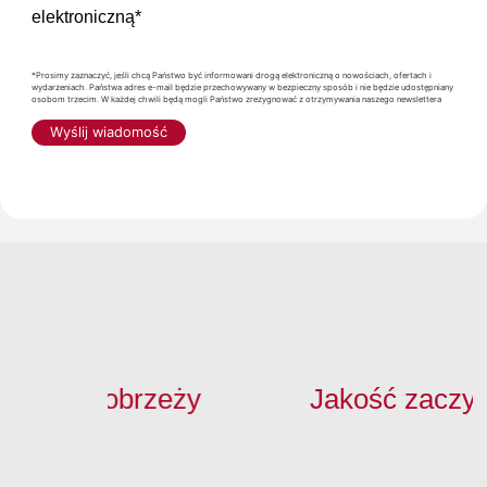
elektroniczną*
*Prosimy zaznaczyć, jeśli chcą Państwo być informowani drogą elektroniczną o nowościach, ofertach i
wydarzeniach. Państwa adres e-mail będzie przechowywany w bezpieczny sposób i nie będzie udostępniany
osobom trzecim. W każdej chwili będą mogli Państwo zrezygnować z otrzymywania naszego newslettera
Wyślij wiadomość
 się od obrzeży
Jakość zaczyna