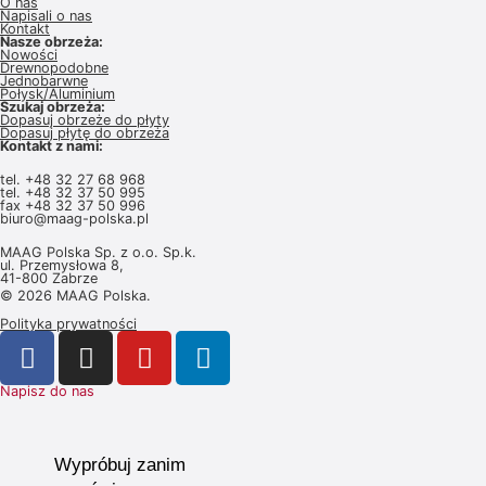
O nas
Napisali o nas
Kontakt
Nasze obrzeża:
Nowości
Drewnopodobne
Jednobarwne
Połysk/Aluminium
Szukaj obrzeża:
Dopasuj obrzeże do płyty
Dopasuj płytę do obrzeża
Kontakt z nami:
tel.
+48 32 27 68 968
tel.
+48 32 37 50 995
fax +48 32 37 50 996
biuro@maag-polska.pl
MAAG Polska Sp. z o.o. Sp.k.
ul. Przemysłowa 8,
41-800 Zabrze
© 2026 MAAG Polska.
Polityka prywatności
Napisz do nas
Wypróbuj zanim