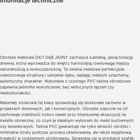
informacje techniczne
Obrzeże meblowe D4/1 DĄB JASNY zachwyca subtelną, jasną tonacją
drewna, która wprowadza do wnętrz harmonijną równowagę między
naturalnością a nowoczesnością. Ta okleina meblowa perfekcyjnie
odwzorowuje strukturę i usłojenie dębu, nadając meblom szlachetny,
autentyczny charakter. Wykonana z czystego PVC taśma obrzeżowa
zapewnia jednolite wykończenie, bez widocznych łączeń czy
niedoskonałości.
Materiały stolarskie tej klasy sprawdzają się doskonale zarówno w
projektach domowych, jak i komercyjnych. Obrzeże odporne na UV
zachowuje stabilność koloru nawet przy intensywnej ekspozycji na
światło słoneczne, co czyni je idealnym wyborem do mebli kuchennych
czy łazienkowych. Taśma PVC gwarantuje nie tylko łatwość obróbki i
minimalne straty podczas procesu okleinowania, ale także wyjątkową
trwałość w codziennym użytkowaniu. Sprawdza się w produkcji szafek,