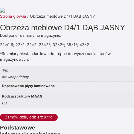
Strona główna
/ Obrzeża meblowe D4/1 DĄB JASNY
Obrzeża meblowe D4/1 DĄB JASNY
Dostępne rozmiary na magazynie:
22×0,6; 22×1; 22×2; 28×2*; 32×2*; 35×1*; 42×2
*Rozmiary niestandardowe dostępne do wyczerpania stanów
magazynowych.
Typ
drewnopodobny
Dopasowane płyty laminowane
Rodzaj struktury MAAG
DS
Zamów dziś, odbierz jutro
Podstawowe