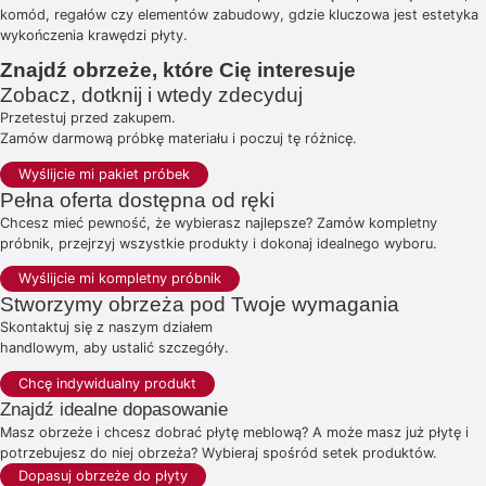
komód, regałów czy elementów zabudowy, gdzie kluczowa jest estetyka
wykończenia krawędzi płyty.
Znajdź obrzeże, które Cię interesuje
Zobacz, dotknij i wtedy zdecyduj
Przetestuj przed zakupem.
Zamów darmową próbkę materiału i poczuj tę różnicę.
Wyślijcie mi pakiet próbek
Pełna oferta dostępna od ręki
Chcesz mieć pewność, że wybierasz najlepsze? Zamów kompletny
próbnik, przejrzyj wszystkie produkty i dokonaj idealnego wyboru.
Wyślijcie mi kompletny próbnik
Stworzymy obrzeża pod Twoje wymagania
Skontaktuj się z naszym działem
handlowym, aby ustalić szczegóły.
Chcę indywidualny produkt
Znajdź idealne dopasowanie
Masz obrzeże i chcesz dobrać płytę meblową? A może masz już płytę i
potrzebujesz do niej obrzeża? Wybieraj spośród setek produktów.
Dopasuj obrzeże do płyty