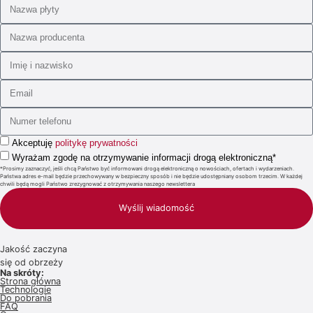
Akceptuję
politykę prywatności
Wyrażam zgodę na otrzymywanie informacji drogą elektroniczną*
*Prosimy zaznaczyć, jeśli chcą Państwo być informowani drogą elektroniczną o nowościach, ofertach i wydarzeniach.
Państwa adres e-mail będzie przechowywany w bezpieczny sposób i nie będzie udostępniany osobom trzecim. W każdej
chwili będą mogli Państwo zrezygnować z otrzymywania naszego newslettera
Wyślij wiadomość
Jakość zaczyna
się od obrzeży
Na skróty:
Strona główna
Technologie
Do pobrania
FAQ