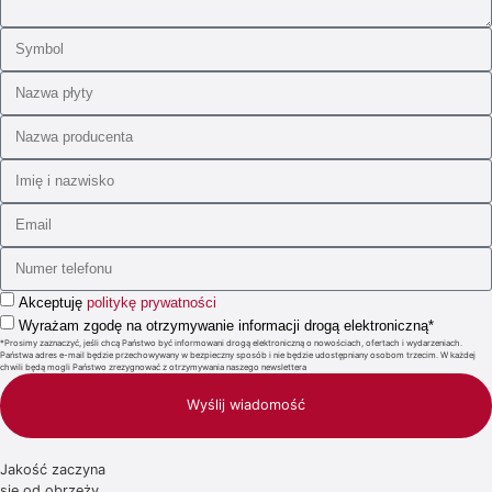
Akceptuję
politykę prywatności
Wyrażam zgodę na otrzymywanie informacji drogą elektroniczną*
*Prosimy zaznaczyć, jeśli chcą Państwo być informowani drogą elektroniczną o nowościach, ofertach i wydarzeniach.
Państwa adres e-mail będzie przechowywany w bezpieczny sposób i nie będzie udostępniany osobom trzecim. W każdej
chwili będą mogli Państwo zrezygnować z otrzymywania naszego newslettera
Wyślij wiadomość
Jakość zaczyna
się od obrzeży