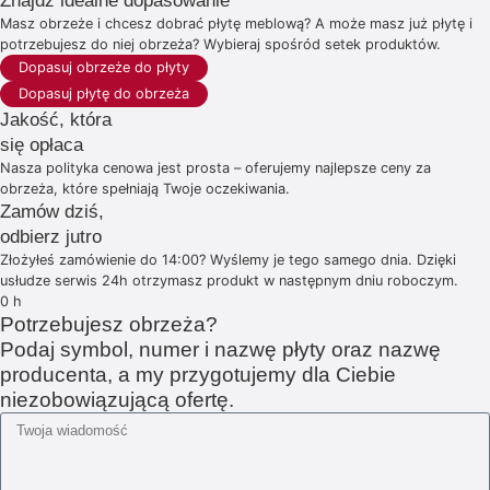
Znajdź idealne dopasowanie
Masz obrzeże i chcesz dobrać płytę meblową? A może masz już płytę i
potrzebujesz do niej obrzeża? Wybieraj spośród setek produktów.
Dopasuj obrzeże do płyty
Dopasuj płytę do obrzeża
Jakość, która
się opłaca
Nasza polityka cenowa jest prosta – oferujemy najlepsze ceny za
obrzeża, które spełniają Twoje oczekiwania.
Zamów dziś,
odbierz jutro
Złożyłeś zamówienie do 14:00? Wyślemy je tego samego dnia. Dzięki
usłudze serwis 24h otrzymasz produkt w następnym dniu roboczym.
0
h
Potrzebujesz obrzeża?
Podaj symbol, numer i nazwę płyty oraz nazwę
producenta, a my przygotujemy dla Ciebie
niezobowiązującą ofertę.