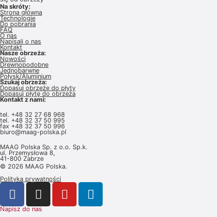
Na skróty:
Strona główna
Technologie
Do pobrania
FAQ
O nas
Napisali o nas
Kontakt
Nasze obrzeża:
Nowości
Drewnopodobne
Jednobarwne
Połysk/Aluminium
Szukaj obrzeża:
Dopasuj obrzeże do płyty
Dopasuj płytę do obrzeża
Kontakt z nami:
tel.
+48 32 27 68 968
tel.
+48 32 37 50 995
fax +48 32 37 50 996
biuro@maag-polska.pl
MAAG Polska Sp. z o.o. Sp.k.
ul. Przemysłowa 8,
41-800 Zabrze
© 2026 MAAG Polska.
Polityka prywatności
Napisz do nas