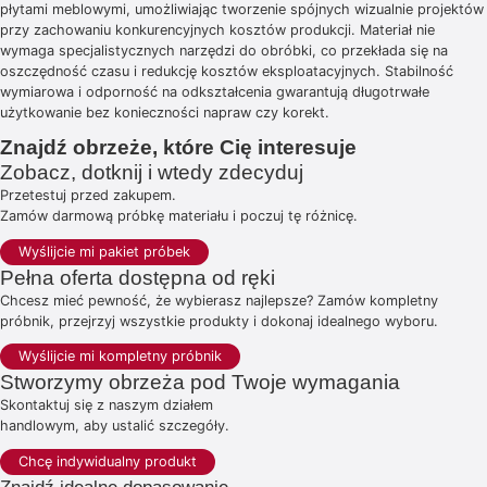
płytami meblowymi, umożliwiając tworzenie spójnych wizualnie projektów
przy zachowaniu konkurencyjnych kosztów produkcji. Materiał nie
wymaga specjalistycznych narzędzi do obróbki, co przekłada się na
oszczędność czasu i redukcję kosztów eksploatacyjnych. Stabilność
wymiarowa i odporność na odkształcenia gwarantują długotrwałe
użytkowanie bez konieczności napraw czy korekt.
Znajdź obrzeże, które Cię interesuje
Zobacz, dotknij i wtedy zdecyduj
Przetestuj przed zakupem.
Zamów darmową próbkę materiału i poczuj tę różnicę.
Wyślijcie mi pakiet próbek
Pełna oferta dostępna od ręki
Chcesz mieć pewność, że wybierasz najlepsze? Zamów kompletny
próbnik, przejrzyj wszystkie produkty i dokonaj idealnego wyboru.
Wyślijcie mi kompletny próbnik
Stworzymy obrzeża pod Twoje wymagania
Skontaktuj się z naszym działem
handlowym, aby ustalić szczegóły.
Chcę indywidualny produkt