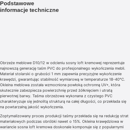
Podstawowe
informacje techniczne
Obrzeże meblowe D10/12 w odcieniu sosny loft kremowej reprezentuje
najnowszą generację taśm PVC do profesjonalnego wykończenia mebli.
Materiał stolarski o grubości 1 mm zapewnia precyzyjne wykończenie
krawędzi, gwarantując stabilność wymiarową w temperaturze 18-40°C.
Okleina meblowa została wzmocniona powłoką ochronną UV+, która
skutecznie zabezpiecza powierzchnię przed żółknięciem i utratą
pierwotnej barwy. Taśma obrzeżowa wykonana z czystego PVC
charakteryzuje się jednolitą strukturą na całej długości, co przekłada się
na powtarzalną jakość wykończenia.
Zoptymalizowany proces produkcji taśmy przekłada się na redukcję strat
materiałowych podczas obróbki nawet o 15%. Okleina krawędziowa w
wariancie sosna loft kremowa doskonale komponuje się z popularnymi