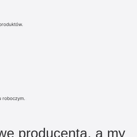
 produktów.
u roboczym.
zwę producenta, a my