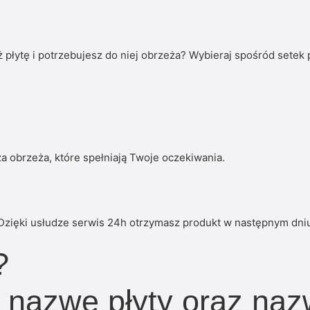
płytę i potrzebujesz do niej obrzeża? Wybieraj spośród setek
a obrzeża, które spełniają Twoje oczekiwania.
Dzięki usłudze serwis 24h otrzymasz produkt w następnym dni
?
i nazwę płyty oraz na