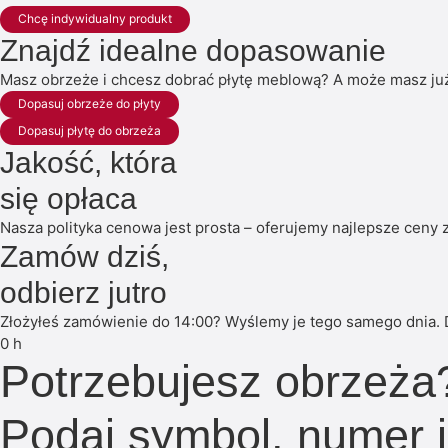
Chcę indywidualny produkt
Znajdź idealne dopasowanie
Masz obrzeże i chcesz dobrać płytę meblową? A może masz już 
Dopasuj obrzeże do płyty
Dopasuj płytę do obrzeża
Jakość, która
się opłaca
Nasza polityka cenowa jest prosta – oferujemy najlepsze ceny z
Zamów dziś,
odbierz jutro
Złożyłeś zamówienie do 14:00? Wyślemy je tego samego dnia. 
0
h
Potrzebujesz obrzeża
Podaj symbol, numer 