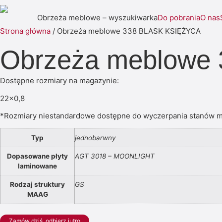
Obrzeża meblowe – wyszukiwarka
Do pobrania
O nas
Strona główna
/ Obrzeża meblowe 338 BLASK KSIĘŻYCA
Obrzeża meblowe
Dostępne rozmiary na magazynie:
22×0,8
*Rozmiary niestandardowe dostępne do wyczerpania stanów 
Typ
jednobarwny
Dopasowane płyty
AGT 3018 – MOONLIGHT
laminowane
Rodzaj struktury
GS
MAAG
Zamów dziś, odbierz jutro