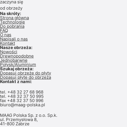
zaczyna się
od obrzeży
Na skróty:
Strona główna
Technologie
Do pobrania
FAQ
O nas
Napisali o nas
Kontakt
Nasze obrzeża:
Nowości
Drewnopodobne
Jednobarwne
Połysk/Aluminium
Szukaj obrzeża:
Dopasuj obrzeże do płyty
Dopasuj płytę do obrzeża
Kontakt z nami:
tel.
+48 32 27 68 968
tel.
+48 32 37 50 995
fax +48 32 37 50 996
biuro@maag-polska.pl
MAAG Polska Sp. z o.o. Sp.k.
ul. Przemysłowa 8,
41-800 Zabrze