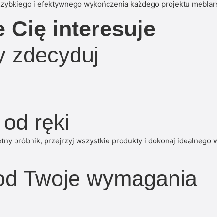
 szybkiego i efektywnego wykończenia każdego projektu meblar
e Cię interesuje
dy zdecyduj
 od ręki
y próbnik, przejrzyj wszystkie produkty i dokonaj idealnego 
od Twoje wymagania