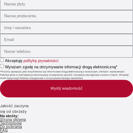
Akceptuję
politykę prywatności
Wyrażam zgodę na otrzymywanie informacji drogą elektroniczną*
*Prosimy zaznaczyć, jeśli chcą Państwo być informowani drogą elektroniczną o nowościach, ofertach i wydarzeniach.
Państwa adres e-mail będzie przechowywany w bezpieczny sposób i nie będzie udostępniany osobom trzecim. W każdej
chwili będą mogli Państwo zrezygnować z otrzymywania naszego newslettera
Wyślij wiadomość
Jakość zaczyna
się od obrzeży
Na skróty:
Strona główna
Technologie
Do pobrania
FAQ