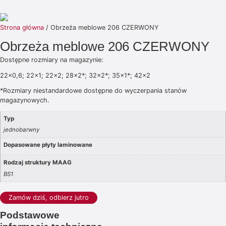
Strona główna
/ Obrzeża meblowe 206 CZERWONY
Obrzeża meblowe 206 CZERWONY
Dostępne rozmiary na magazynie:
22×0,6; 22×1; 22×2; 28×2*; 32×2*; 35×1*; 42×2
*Rozmiary niestandardowe dostępne do wyczerpania stanów
magazynowych.
Typ
jednobarwny
Dopasowane płyty laminowane
Rodzaj struktury MAAG
BS1
Zamów dziś, odbierz jutro
Podstawowe