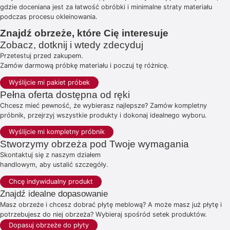
gdzie doceniana jest za łatwość obróbki i minimalne straty materiału
podczas procesu okleinowania.
Znajdź obrzeże, które Cię interesuje
Zobacz, dotknij i wtedy zdecyduj
Przetestuj przed zakupem.
Zamów darmową próbkę materiału i poczuj tę różnicę.
Wyślijcie mi pakiet próbek
Pełna oferta dostępna od ręki
Chcesz mieć pewność, że wybierasz najlepsze? Zamów kompletny
próbnik, przejrzyj wszystkie produkty i dokonaj idealnego wyboru.
Wyślijcie mi kompletny próbnik
Stworzymy obrzeża pod Twoje wymagania
Skontaktuj się z naszym działem
handlowym, aby ustalić szczegóły.
Chcę indywidualny produkt
Znajdź idealne dopasowanie
Masz obrzeże i chcesz dobrać płytę meblową? A może masz już płytę i
potrzebujesz do niej obrzeża? Wybieraj spośród setek produktów.
Dopasuj obrzeże do płyty