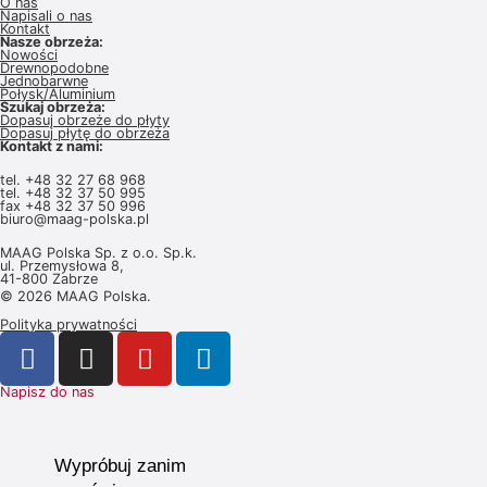
O nas
Napisali o nas
Kontakt
Nasze obrzeża:
Nowości
Drewnopodobne
Jednobarwne
Połysk/Aluminium
Szukaj obrzeża:
Dopasuj obrzeże do płyty
Dopasuj płytę do obrzeża
Kontakt z nami:
tel.
+48 32 27 68 968
tel.
+48 32 37 50 995
fax +48 32 37 50 996
biuro@maag-polska.pl
MAAG Polska Sp. z o.o. Sp.k.
ul. Przemysłowa 8,
41-800 Zabrze
© 2026 MAAG Polska.
Polityka prywatności
Napisz do nas
Wypróbuj zanim