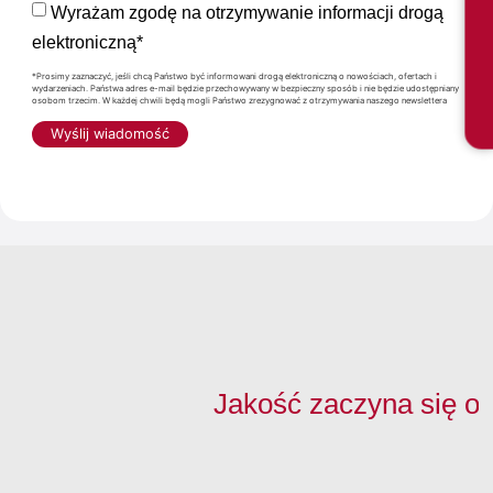
Wyrażam zgodę na otrzymywanie informacji drogą
elektroniczną*
*Prosimy zaznaczyć, jeśli chcą Państwo być informowani drogą elektroniczną o nowościach, ofertach i
wydarzeniach. Państwa adres e-mail będzie przechowywany w bezpieczny sposób i nie będzie udostępniany
osobom trzecim. W każdej chwili będą mogli Państwo zrezygnować z otrzymywania naszego newslettera
Wyślij wiadomość
Jakość zaczyna się o