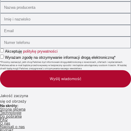
Akceptuję
politykę prywatności
Wyrażam zgodę na otrzymywanie informacji drogą elektroniczną*
*Prosimy zaznaczyć, jeśli chcą Państwo być informowani drogą elektroniczną o nowościach, ofertach i wydarzeniach.
Państwa adres e-mail będzie przechowywany w bezpieczny sposób i nie będzie udostępniany osobom trzecim. W każdej
chwili będą mogli Państwo zrezygnować z otrzymywania naszego newslettera
Wyślij wiadomość
Jakość zaczyna
się od obrzeży
Na skróty:
Strona główna
Technologie
Do pobrania
FAQ
O nas
Napisali o nas
Kontakt