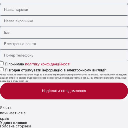
Я приймаю
політику конфіденційності
Я згоден отримувати інформацію в електронному вигляді*.
*Будь ласка, поставте галочку, якщо ви бажаєте отримувати електронну пошту з новинами, пропозиціями та подіями.
Ваша електронна адреса буде надійно збережена і не буде передана третім особам. Ви зможете відписатися від нашої
розсилки в будь-який час
Надіслати повідомлення
Якість
починається з
країв
У двох словах:
Головна сторінка