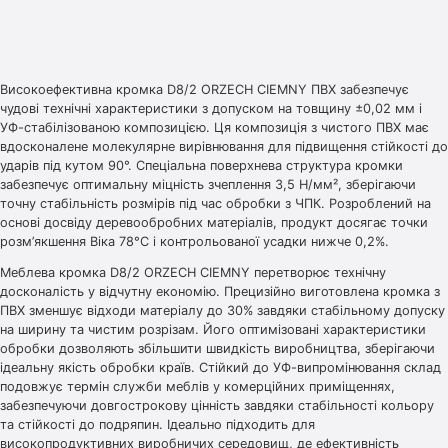
Високоефективна кромка D8/2 ORZECH CIEMNY ПВХ забезпечує
чудові технічні характеристики з допуском на товщину ±0,02 мм і
УФ-стабілізованою композицією. Ця композиція з чистого ПВХ має
вдосконалене молекулярне вирівнювання для підвищення стійкості до
ударів під кутом 90°. Спеціальна поверхнева структура кромки
забезпечує оптимальну міцність зчеплення 3,5 Н/мм², зберігаючи
точну стабільність розмірів під час обробки з ЧПК. Розроблений на
основі досвіду деревообробних матеріалів, продукт досягає точки
розм’якшення Віка 78°C і контрольованої усадки нижче 0,2%.
Меблева кромка D8/2 ORZECH CIEMNY перетворює технічну
досконалість у відчутну економію. Прецизійно виготовлена кромка з
ПВХ зменшує відходи матеріалу до 30% завдяки стабільному допуску
на ширину та чистим розрізам. Його оптимізовані характеристики
обробки дозволяють збільшити швидкість виробництва, зберігаючи
ідеальну якість обробки країв. Стійкий до УФ-випромінювання склад
подовжує термін служби меблів у комерційних приміщеннях,
забезпечуючи довгострокову цінність завдяки стабільності кольору
та стійкості до подряпин. Ідеально підходить для
високопродуктивних виробничих середовищ, де ефективність