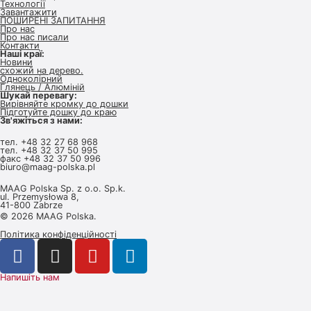
Технології
Завантажити
ПОШИРЕНІ ЗАПИТАННЯ
Про нас
Про нас писали
Контакти
Наші краї:
Новини
схожий на дерево.
Одноколірний
Глянець / Алюміній
Шукай перевагу:
Вирівняйте кромку до дошки
Підготуйте дошку до краю
Зв'яжіться з нами:
тел.
+48 32 27 68 968
тел.
+48 32 37 50 995
факс +48 32 37 50 996
biuro@maag-polska.pl
MAAG Polska Sp. z o.o. Sp.k.
ul. Przemysłowa 8,
41-800 Zabrze
© 2026 MAAG Polska.
Політика конфіденційності
Напишіть нам