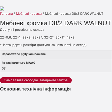
Головна
/
Меблеві кромки
/ Меблеві кромки D8/2 DARK WALNUT
Меблеві кромки D8/2 DARK WALNUT
Доступні розміри на складі:
22×0,6; 22×1; 22×2; 28×2*; 32×2*; 35×1*; 42×2
*Нестандартні розміри доступні за наявності на складі.
Dopasowane płyty laminowane
Rodzaj struktury MAAG
DS
Замовляйте сьогодні, забирайте завтра
Основна технічна інформація