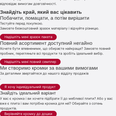
відповідає вимогам довговічності.
Знайдіть край, який вас цікавить
Побачити, помацати, а потім вирішити
Тестуйте перед покупкою.
Замовте безкоштовний зразок матеріалу і відчуйте різницю.
Надішліть мені зразок пакета
Повний асортимент доступний негайно
Хочете бути впевненими, що обираєте найкраще? Замовте повний
пробник, перегляньте всі продукти та зробіть ідеальний вибір.
Надішліть мені повний семплер
Ми створимо кромки за вашими вимогами
За деталями звертайтеся до нашого відділу продажів
.
Я хочу індивідуальний продукт
Знайдіть ідеальний варіант
У вас є кромка і ви хочете підібрати її до меблевої плити? Або у вас
вже є плита і вам потрібна кромка для неї? Обирайте з сотень
продуктів.
Вирівняйте кромку до дошки