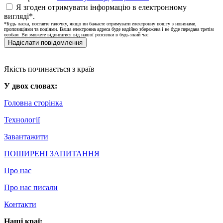
Я згоден отримувати інформацію в електронному
вигляді*.
*Будь ласка, поставте галочку, якщо ви бажаєте отримувати електронну пошту з новинами,
пропозиціями та подіями. Ваша електронна адреса буде надійно збережена і не буде передана третім
особам. Ви зможете відписатися від нашої розсилки в будь-який час
Надіслати повідомлення
Якість починається з країв
У двох словах:
Головна сторінка
Технології
Завантажити
ПОШИРЕНІ ЗАПИТАННЯ
Про нас
Про нас писали
Контакти
Наші краї: