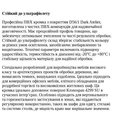
Стійкий до ультрафіолету
Професійна ПВХ кромка з покриттям D56/1 Dark Atelier,
виготовлена з чистих ПВХ-компаундів для надзвичайної
довговічності. Має прецизійний профіль товщини, що
забезпечує оптимальне зчеплення та чисті результати обробки.
Стійкий до ультрафіолету склад зберігає стабільність кольору
за різних умов освітлення, запобігаючи знебарвленню та
вицвітанню. Технічні параметри включають підвищену
ударостійкість, термостійкість в діапазоні від -20°C до +80°C і
стабільну щільність матеріалу для надійної обробки.
Спеціально розроблений для виробництва меблів високого
класу та архітектурних проектів обробки деревини, які
вимагають темних, вишуканих оздоблень. Ідеально підходить
для комерційних офісних меблів, елітного обладнання для
роздрібної торгівлі та високоякісних житлових шаф. Ця
кромка ідеально доповнює поверхні Kronospan 4299 SU в
сучасних інтер’єрах. Особливо підходить для вертикального
та горизонтального застосування в зонах, які піддаються
регулярному використанню, таких як шафи для одягу, стелажі
та системи столів, де міцність краю має вирішальне значення.