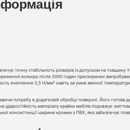
нформація
ує точну стабільність розмірів із допуском на товщину ±0
ереження кольору після 3000 годин прискорених випробуван
цність зчеплення 3,5 Н/мм² навіть за умов змінної температ
аючи потребу в додатковій обробці поверхні. Його готова 
а ударостійкість матеріалу крайки меблів подовжує життєвий
льної консистенції ширини кромки з ПВХ, яка забезпечує пл