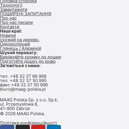
Головна сторінка
Технології
Завантажити
ПОШИРЕНІ ЗАПИТАННЯ
Про нас
Про нас писали
Контакти
Наші краї:
Новини
схожий на дерево.
Одноколірний
Глянець / Алюміній
Шукай перевагу:
Вирівняйте кромку до дошки
Підготуйте дошку до краю
Зв'яжіться з нами:
тел.
+48 32 27 68 968
тел.
+48 32 37 50 995
факс +48 32 37 50 996
biuro@maag-polska.pl
MAAG Polska Sp. z o.o. Sp.k.
ul. Przemysłowa 8,
41-800 Zabrze
© 2026 MAAG Polska.
Політика конфіденційності