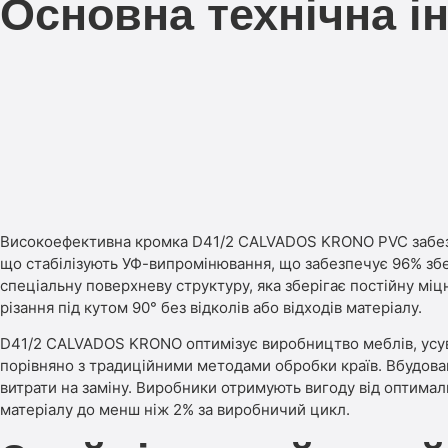
Основна технічна і
Високоефективна кромка D41/2 CALVADOS KRONO PVC забезпеч
що стабілізують УФ-випромінювання, що забезпечує 96% зб
спеціальну поверхневу структуру, яка зберігає постійну мі
різання під кутом 90° без відколів або відходів матеріалу.
D41/2 CALVADOS KRONO оптимізує виробництво меблів, усув
порівняно з традиційними методами обробки країв. Вбудован
витрати на заміну. Виробники отримують вигоду від оптима
матеріалу до менш ніж 2% за виробничий цикл.