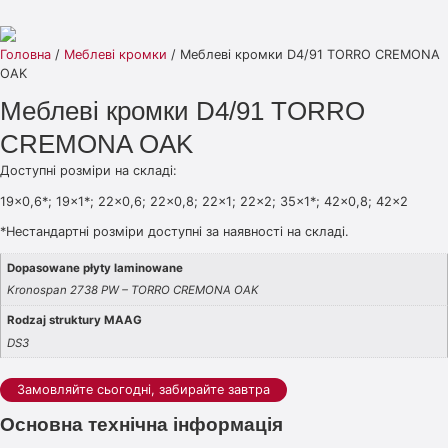
Головна
/
Меблеві кромки
/ Меблеві кромки D4/91 TORRO CREMONA
OAK
Меблеві кромки D4/91 TORRO
CREMONA OAK
Доступні розміри на складі:
19×0,6*; 19×1*; 22×0,6; 22×0,8; 22×1; 22×2; 35×1*; 42×0,8; 42×2
*Нестандартні розміри доступні за наявності на складі.
Dopasowane płyty laminowane
Kronospan 2738 PW – TORRO CREMONA OAK
Rodzaj struktury MAAG
DS3
Замовляйте сьогодні, забирайте завтра
Основна технічна інформація