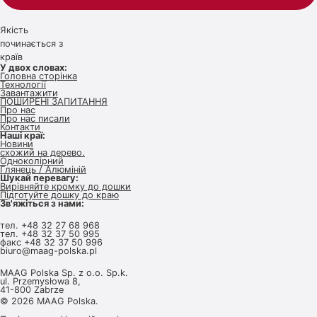
Якість
починається з
країв
У двох словах:
Головна сторінка
Технології
Завантажити
ПОШИРЕНІ ЗАПИТАННЯ
Про нас
Про нас писали
Контакти
Наші краї:
Новини
схожий на дерево.
Одноколірний
Глянець / Алюміній
Шукай перевагу:
Вирівняйте кромку до дошки
Підготуйте дошку до краю
Зв'яжіться з нами:
тел.
+48 32 27 68 968
тел.
+48 32 37 50 995
факс +48 32 37 50 996
biuro@maag-polska.pl
MAAG Polska Sp. z o.o. Sp.k.
ul. Przemysłowa 8,
41-800 Zabrze
© 2026 MAAG Polska.