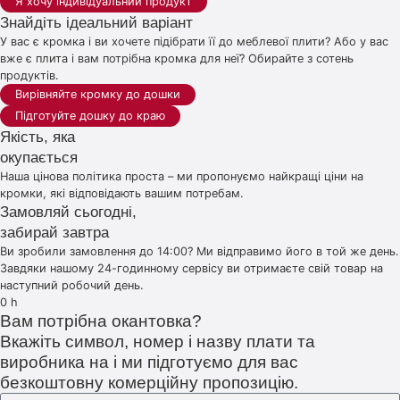
Я хочу індивідуальний продукт
Знайдіть ідеальний варіант
У вас є кромка і ви хочете підібрати її до меблевої плити? Або у вас
вже є плита і вам потрібна кромка для неї? Обирайте з сотень
продуктів.
Вирівняйте кромку до дошки
Підготуйте дошку до краю
Якість, яка
окупається
Наша цінова політика проста – ми пропонуємо найкращі ціни на
кромки, які відповідають вашим потребам.
Замовляй сьогодні,
забирай завтра
Ви зробили замовлення до 14:00? Ми відправимо його в той же день.
Завдяки нашому 24-годинному сервісу ви отримаєте свій товар на
наступний робочий день.
0
h
Вам потрібна окантовка?
Вкажіть символ, номер і назву плати та
виробника на і ми підготуємо для вас
безкоштовну комерційну пропозицію.