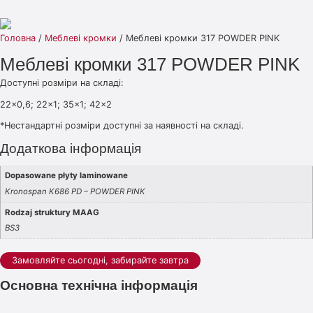
Головна
/
Меблеві кромки
/ Меблеві кромки 317 POWDER PINK
Меблеві кромки 317 POWDER PINK
Доступні розміри на складі:
22×0,6; 22×1; 35×1; 42×2
*Нестандартні розміри доступні за наявності на складі.
Додаткова інформація
Dopasowane płyty laminowane
Kronospan K686 PD – POWDER PINK
Rodzaj struktury MAAG
BS3
Замовляйте сьогодні, забирайте завтра
Основна технічна інформація