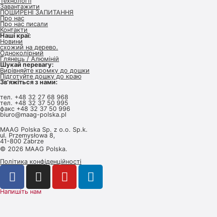
Технології
Завантажити
ПОШИРЕНІ ЗАПИТАННЯ
Про нас
Про нас писали
Контакти
Наші краї:
Новини
схожий на дерево.
Одноколірний
Глянець / Алюміній
Шукай перевагу:
Вирівняйте кромку до дошки
Підготуйте дошку до краю
Зв'яжіться з нами:
тел.
+48 32 27 68 968
тел.
+48 32 37 50 995
факс +48 32 37 50 996
biuro@maag-polska.pl
MAAG Polska Sp. z o.o. Sp.k.
ul. Przemysłowa 8,
41-800 Zabrze
© 2026 MAAG Polska.
Політика конфіденційності
Напишіть нам