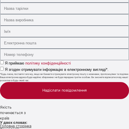
Я приймаю
політику конфіденційності
Я згоден отримувати інформацію в електронному вигляді*.
*Будь ласка, поставте галочку, якщо ви бажаєте отримувати електронну пошту з новинами, пропозиціями та подіями.
Ваша електронна адреса буде надійно збережена і не буде передана третім особам. Ви зможете відписатися від нашої
розсилки в будь-який час
Надіслати повідомлення
Якість
починається з
країв
У двох словах:
Головна сторінка