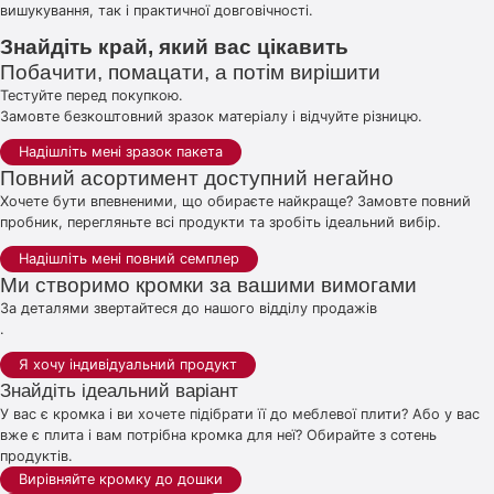
вишукування, так і практичної довговічності.
Знайдіть край, який вас цікавить
Побачити, помацати, а потім вирішити
Тестуйте перед покупкою.
Замовте безкоштовний зразок матеріалу і відчуйте різницю.
Надішліть мені зразок пакета
Повний асортимент доступний негайно
Хочете бути впевненими, що обираєте найкраще? Замовте повний
пробник, перегляньте всі продукти та зробіть ідеальний вибір.
Надішліть мені повний семплер
Ми створимо кромки за вашими вимогами
За деталями звертайтеся до нашого відділу продажів
.
Я хочу індивідуальний продукт
Знайдіть ідеальний варіант
У вас є кромка і ви хочете підібрати її до меблевої плити? Або у вас
вже є плита і вам потрібна кромка для неї? Обирайте з сотень
продуктів.
Вирівняйте кромку до дошки