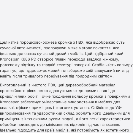
Делікатна порошково-рожева кромка з ПВХ, яка відображає суть
сучасної витонченості, пропонуючи м’яке матове покриття, яке
ідеально доповнює сучасний дизайн меблів. Цей підібраний край
Kronospan K686 PD створює плавні переходи завдяки ніжному,
рожевому відтінку та гладкій текстурі поверхні. Стабільність кольору
гарантує, що пудрово-рожевий тон збереже свій вишуканий вигляд
навіть після тривалого перебування під природним світлом.
Виготовлений із чистого ПВХ, цей деревообробний матеріал
професійного рівня легко адаптується як до прямих, так і до
криволінійних робіт. Точне поєднання кольору кромки з поверхнями
Kronospan забезпечує універсальне використання в меблях для
спальні, офісних приміщень і торгових установ. Стійкість до УФ-
випромінювання та ударостійкий склад роблять його ідеальним для
приміщень з інтенсивним рухом людей, а його легкі характеристики
обробки призводять до мінімальних відходів під час нанесення.
Ідеально підходить для країв меблів, які потребують як естетичного