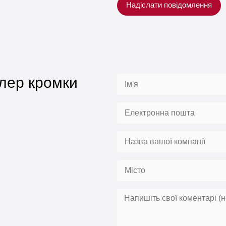
Надіслати повідомлення
лер кромки