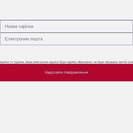
ціями та подіями. Ваша електронна адреса буде надійно збережена і не буде передана третім особ
Надіслати повідомлення