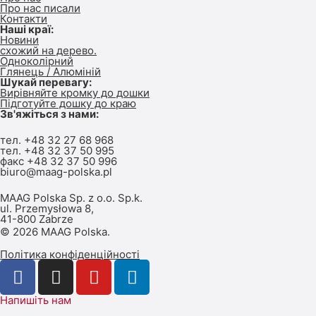
Про нас писали
Контакти
Наші краї:
Новини
схожий на дерево.
Одноколірний
Глянець / Алюміній
Шукай перевагу:
Вирівняйте кромку до дошки
Підготуйте дошку до краю
Зв'яжіться з нами:
тел.
+48 32 27 68 968
тел.
+48 32 37 50 995
факс +48 32 37 50 996
biuro@maag-polska.pl
MAAG Polska Sp. z o.o. Sp.k.
ul. Przemysłowa 8,
41-800 Zabrze
© 2026 MAAG Polska.
Політика конфіденційності
Напишіть нам