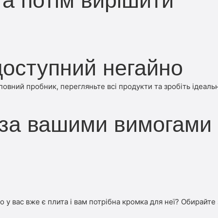
а потім вирішити
оступний негайно
вний пробник, перегляньте всі продукти та зробіть ідеальн
 за вашими вимогами
бо у вас вже є плита і вам потрібна кромка для неї? Обирайте 