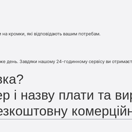
 на кромки, які відповідають вашим потребам.
 же день. Завдяки нашому 24-годинному сервісу ви отримаєт
вка?
р і назву плати та ви
безкоштовну комерцій