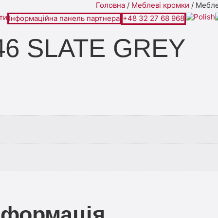
Головна
/
Меблеві кромки
/ Мебле
ти
Інформаційна панель партнера
+48 32 27 68 968
246 SLATE GREY
нформація