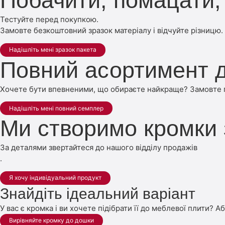
Побачити, помацати, 
Тестуйте перед покупкою.
Замовте безкоштовний зразок матеріалу і відчуйте різницю.
Надішліть мені зразок пакета
Повний асортимент д
Хочете бути впевненими, що обираєте найкраще? Замовте по
Надішліть мені повний семплер
Ми створимо кромки
За деталями звертайтеся до нашого відділу продажів
.
Я хочу індивідуальний продукт
Знайдіть ідеальний варіант
У вас є кромка і ви хочете підібрати її до меблевої плити? А
Вирівняйте кромку до дошки