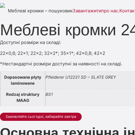
Меблеві кромки – пошуковик
Завантажити
про нас.
Контак
Меблеві кромки 
Доступні розміри на складі:
22×0,6; 22×1; 22×2; 32×2*; 35×1*; 42×0,8; 42×2
*Нестандартні розміри доступні за наявності на складі.
Dopasowane płyty
Pfleiderer U12231 SD – SLATE GREY
laminowane
Rodzaj struktury
BS1
MAAG
Замовляйте сьогодні, забирайте завтра
Основна технічна і