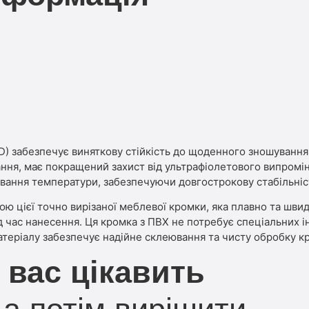
) забезпечує виняткову стійкість до щоденного зношування.
тання, має покращений захист від ультрафіолетового випром
ивання температури, забезпечуючи довгострокову стабільніст
 цієї точно вирізаної меблевої кромки, яка плавно та швид
ід час нанесення. Ця кромка з ПВХ не потребує спеціальних 
 матеріалу забезпечує надійне склеювання та чисту обробку к
 вас цікавить