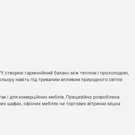
IOWY створює гармонійний баланс між теплом і прохолодою,
кольору навіть під тривалим впливом природного світла
так і для комерційних меблів. Прецизійно розроблена
нних шафах, офісних меблях чи торгових вітринах міцна