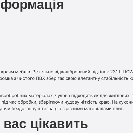
нформація
ті краям меблів. Ретельно відкалібрований відтінок 231 LIL
кромка з чистого ПВХ зберігає свою елегантну стабільність 
евообробних матеріалах, чудово підходить як для житлових, 
 під час обробки, зберігаючи чудову чіткість краю. На кухо
ючи бездоганну інтеграцію з різними матеріалами плит.
 вас цікавить