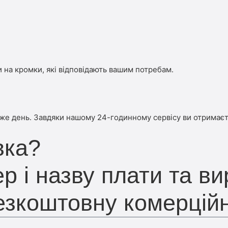
 на кромки, які відповідають вашим потребам.
 же день. Завдяки нашому 24-годинному сервісу ви отримаєт
вка?
р і назву плати та ви
безкоштовну комерцій