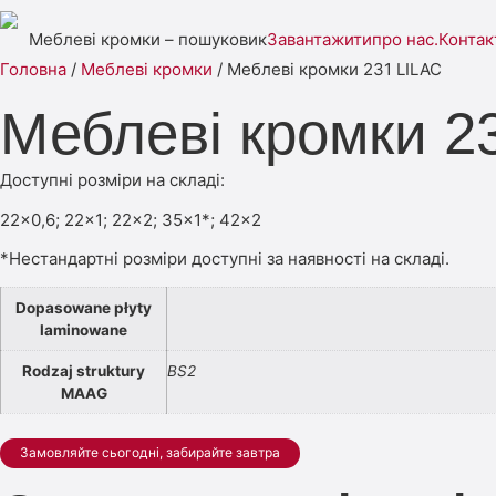
Меблеві кромки – пошуковик
Завантажити
про нас.
Контак
Головна
/
Меблеві кромки
/ Меблеві кромки 231 LILAC
Меблеві кромки 2
Доступні розміри на складі:
22×0,6; 22×1; 22×2; 35×1*; 42×2
*Нестандартні розміри доступні за наявності на складі.
Dopasowane płyty
laminowane
Rodzaj struktury
BS2
MAAG
Замовляйте сьогодні, забирайте завтра