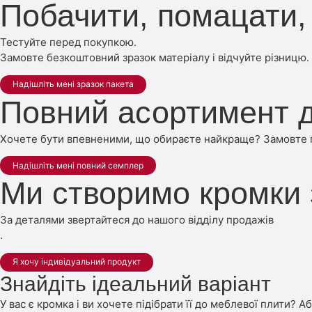
Побачити, помацати, 
Тестуйте перед покупкою.
Замовте безкоштовний зразок матеріалу і відчуйте різницю.
Надішліть мені зразок пакета
Повний асортимент д
Хочете бути впевненими, що обираєте найкраще? Замовте по
Надішліть мені повний семплер
Ми створимо кромки
За деталями звертайтеся до нашого відділу продажів
.
Я хочу індивідуальний продукт
Знайдіть ідеальний варіант
У вас є кромка і ви хочете підібрати її до меблевої плити? А