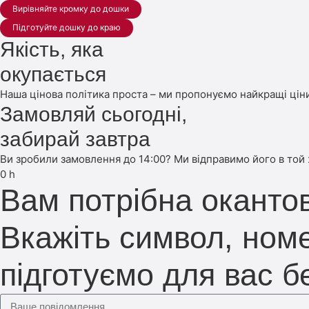
Вирівняйте кромку до дошки
Підготуйте дошку до краю
Якість, яка
окупається
Наша цінова політика проста – ми пропонуємо найкращі ціни
Замовляй сьогодні,
забирай завтра
Ви зробили замовлення до 14:00? Ми відправимо його в той
0
h
Вам потрібна оканто
Вкажіть символ, номе
підготуємо для вас 