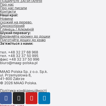
ПОШИРЕНІ ЗАПИТАННЯ
Про нас
Про нас писали
Контакти
Наші краї:
Новини
схожий на дерево.
Одноколірний
Глянець / Алюміній
Шукай перевагу:
Вирівняйте кромку до дошки
Підготуйте дошку до краю
Зв'яжіться з нами:
тел.
+48 32 27 68 968
тел.
+48 32 37 50 995
факс +48 32 37 50 996
biuro@maag-polska.pl
MAAG Polska Sp. z o.o. Sp.k.
ul. Przemysłowa 8,
41-800 Zabrze
© 2026 MAAG Polska.
Політика конфіденційності
Напишіть нам