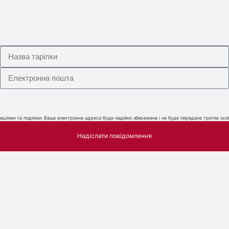
ціями та подіями. Ваша електронна адреса буде надійно збережена і не буде передана третім особ
Надіслати повідомлення