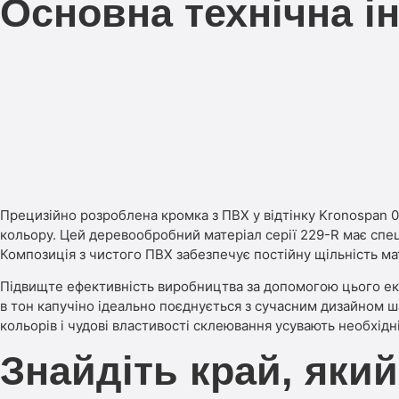
Основна технічна і
Прецизійно розроблена кромка з ПВХ у відтінку Kronospan 0
кольору. Цей деревообробний матеріал серії 229-R має спец
Композиція з чистого ПВХ забезпечує постійну щільність мат
Підвищте ефективність виробництва за допомогою цього еко
в тон капучіно ідеально поєднується з сучасним дизайном 
кольорів і чудові властивості склеювання усувають необхід
Знайдіть край, який