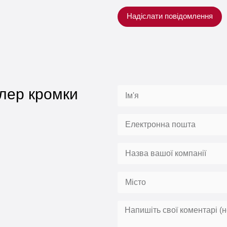
Надіслати повідомлення
лер кромки