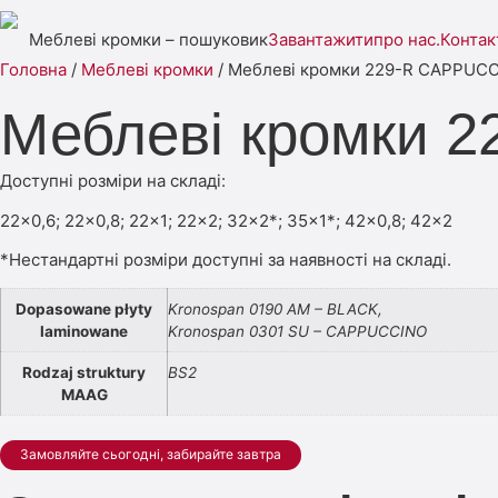
Меблеві кромки – пошуковик
Завантажити
про нас.
Контак
Головна
/
Меблеві кромки
/ Меблеві кромки 229-R CAPPUC
Меблеві кромки
Доступні розміри на складі:
22×0,6; 22×0,8; 22×1; 22×2; 32×2*; 35×1*; 42×0,8; 42×2
*Нестандартні розміри доступні за наявності на складі.
Dopasowane płyty
Kronospan 0190 AM – BLACK,
laminowane
Kronospan 0301 SU – CAPPUCCINO
Rodzaj struktury
BS2
MAAG
Замовляйте сьогодні, забирайте завтра