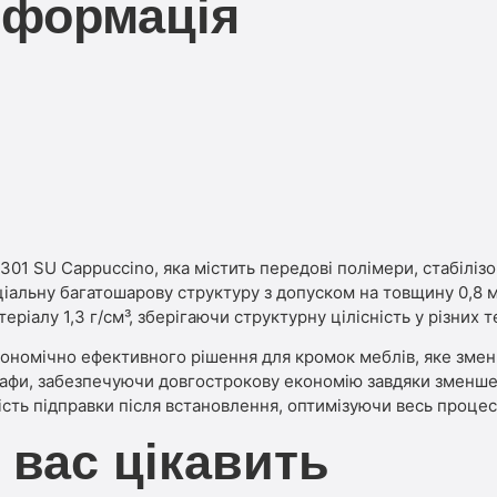
нформація
301 SU Cappuccino, яка містить передові полімери, стабілі
іальну багатошарову структуру з допуском на товщину 0,8 мм
еріалу 1,3 г/см³, зберігаючи структурну цілісність у різних
номічно ефективного рішення для кромок меблів, яке зменш
шафи, забезпечуючи довгострокову економію завдяки зменшен
ність підправки після встановлення, оптимізуючи весь проце
 вас цікавить