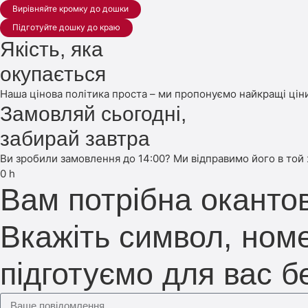
Вирівняйте кромку до дошки
Підготуйте дошку до краю
Якість, яка
окупається
Наша цінова політика проста – ми пропонуємо найкращі ціни
Замовляй сьогодні,
забирай завтра
Ви зробили замовлення до 14:00? Ми відправимо його в той
0
h
Вам потрібна оканто
Вкажіть символ, номе
підготуємо для вас 