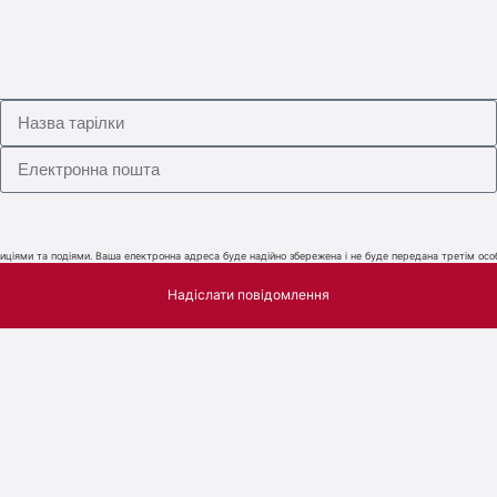
ціями та подіями. Ваша електронна адреса буде надійно збережена і не буде передана третім особ
Надіслати повідомлення