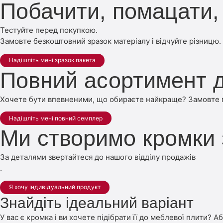
Побачити, помацати, 
Тестуйте перед покупкою.
Замовте безкоштовний зразок матеріалу і відчуйте різницю.
Надішліть мені зразок пакета
Повний асортимент д
Хочете бути впевненими, що обираєте найкраще? Замовте по
Надішліть мені повний семплер
Ми створимо кромки
За деталями звертайтеся до нашого відділу продажів
.
Я хочу індивідуальний продукт
Знайдіть ідеальний варіант
У вас є кромка і ви хочете підібрати її до меблевої плити? А