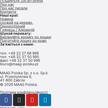
ПОШИРЕНІ ЗАПИТАННЯ
Про нас
Про нас писали
Контакти
Наші краї:
Новини
схожий на дерево.
Одноколірний
Глянець / Алюміній
Шукай перевагу:
Вирівняйте кромку до дошки
Підготуйте дошку до краю
Зв'яжіться з нами:
тел.
+48 32 27 68 968
тел.
+48 32 37 50 995
факс +48 32 37 50 996
biuro@maag-polska.pl
MAAG Polska Sp. z o.o. Sp.k.
ul. Przemysłowa 8,
41-800 Zabrze
© 2026 MAAG Polska.
Політика конфіденційності
Напишіть нам