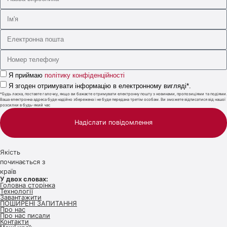
Я приймаю
політику конфіденційності
Я згоден отримувати інформацію в електронному вигляді*.
*Будь ласка, поставте галочку, якщо ви бажаєте отримувати електронну пошту з новинами, пропозиціями та подіями.
Ваша електронна адреса буде надійно збережена і не буде передана третім особам. Ви зможете відписатися від нашої
розсилки в будь-який час
Надіслати повідомлення
Якість
починається з
країв
У двох словах:
Головна сторінка
Технології
Завантажити
ПОШИРЕНІ ЗАПИТАННЯ
Про нас
Про нас писали
Контакти