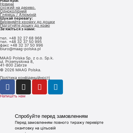
Наші краї:
Новини
схожий на дерево.
Одноколірний
Глянець / Алюміній
Шукай перевагу:
Вирівняйте кромку до дошки
Підготуйте дошку до краю
Зв'яжіться з нами:
тел.
+48 32 27 68 968
тел.
+48 32 37 50 995
факс +48 32 37 50 996
biuro@maag-polska.pl
MAAG Polska Sp. z o.o. Sp.k.
ul. Przemysłowa 8,
41-800 Zabrze
© 2026 MAAG Polska.
Політика конфіденційності
Напишіть нам
Спробуйте перед замовленням
Перед замовленням повного тиражу перевірте
окантовку на цільовій