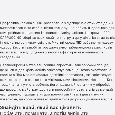
Професійна кромка з ПВХ, розроблена з підвищеною стійкістю до УФ-
випромінювання та стабільністю кольору, що робить її ідеальною для
комерційних середовищ із великою відвідуваністю. Ця кромка 229
CAPPUCCINO зберігає насичений тон і структурну цілісність навіть під
інтенсивним сонячним світлом. Чистий склад ПВХ забезпечує чудову
ударостійкість і запобігає розшаруванню, забезпечуючи захист країв
ваших меблів від щоденного зносу та факторів навколишнього
середовища.
Деревообробні матеріали повинні спростити ваш робочий процес, і
це рішення для країв меблів забезпечує саме це. Точно виготовлена
кромка з ПВХ має оптимальні адгезійні властивості, які забезпечують
швидке та чисте нанесення з мінімальними відходами. Його постійна
товщина та гнучкість роблять його надзвичайно легким у обробці,
що дозволяє майстрам досягати професійних результатів за менший
час. Ідеально підходить як для прямих ліній, так і для вигнутих
поверхонь, ця кромка плавно адаптується до різних дизайнів меблів.
Знайдіть край, який вас цікавить
Побачити, помацати, а потім вирішити