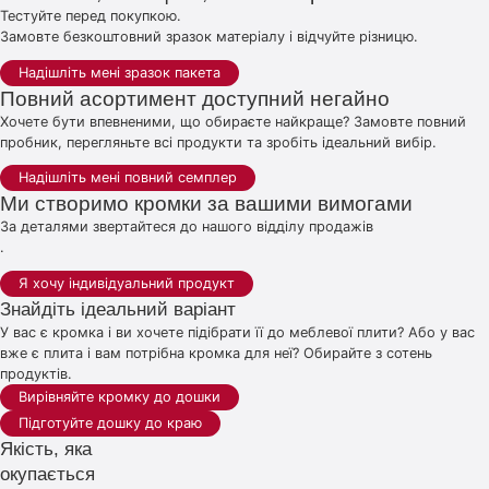
Тестуйте перед покупкою.
Замовте безкоштовний зразок матеріалу і відчуйте різницю.
Надішліть мені зразок пакета
Повний асортимент доступний негайно
Хочете бути впевненими, що обираєте найкраще? Замовте повний
пробник, перегляньте всі продукти та зробіть ідеальний вибір.
Надішліть мені повний семплер
Ми створимо кромки за вашими вимогами
За деталями звертайтеся до нашого відділу продажів
.
Я хочу індивідуальний продукт
Знайдіть ідеальний варіант
У вас є кромка і ви хочете підібрати її до меблевої плити? Або у вас
вже є плита і вам потрібна кромка для неї? Обирайте з сотень
продуктів.
Вирівняйте кромку до дошки
Підготуйте дошку до краю
Якість, яка
окупається