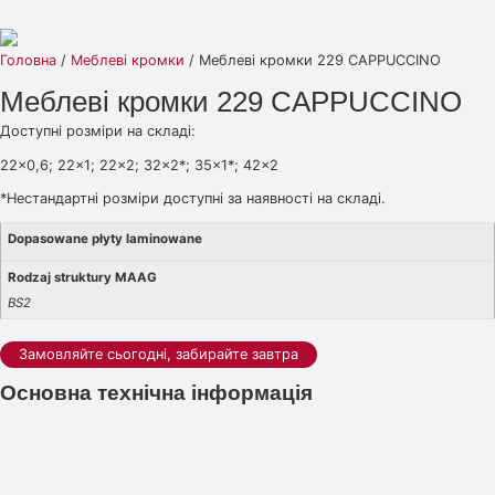
Головна
/
Меблеві кромки
/ Меблеві кромки 229 CAPPUCCINO
Меблеві кромки 229 CAPPUCCINO
Доступні розміри на складі:
22×0,6; 22×1; 22×2; 32×2*; 35×1*; 42×2
*Нестандартні розміри доступні за наявності на складі.
Dopasowane płyty laminowane
Rodzaj struktury MAAG
BS2
Замовляйте сьогодні, забирайте завтра
Основна технічна інформація