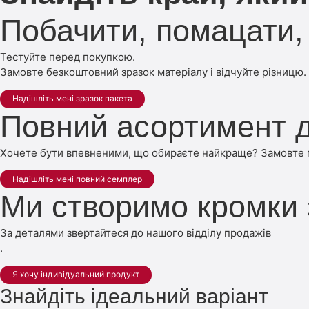
Побачити, помацати, 
Тестуйте перед покупкою.
Замовте безкоштовний зразок матеріалу і відчуйте різницю.
Надішліть мені зразок пакета
Повний асортимент д
Хочете бути впевненими, що обираєте найкраще? Замовте по
Надішліть мені повний семплер
Ми створимо кромки
За деталями звертайтеся до нашого відділу продажів
.
Я хочу індивідуальний продукт
Знайдіть ідеальний варіант