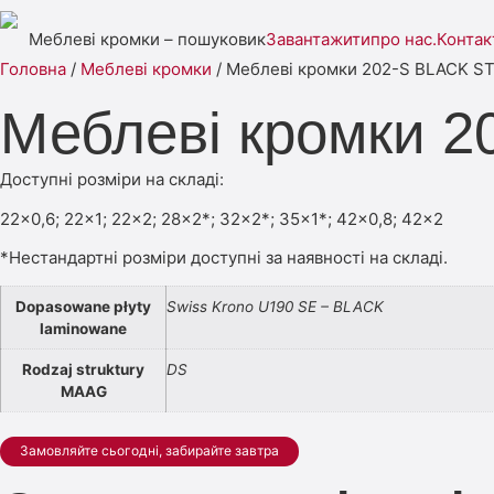
Меблеві кромки – пошуковик
Завантажити
про нас.
Контак
Головна
/
Меблеві кромки
/ Меблеві кромки 202-S BLACK 
Меблеві кромки 
Доступні розміри на складі:
22×0,6; 22×1; 22×2; 28×2*; 32×2*; 35×1*; 42×0,8; 42×2
*Нестандартні розміри доступні за наявності на складі.
Dopasowane płyty
Swiss Krono U190 SE – BLACK
laminowane
Rodzaj struktury
DS
MAAG
Замовляйте сьогодні, забирайте завтра