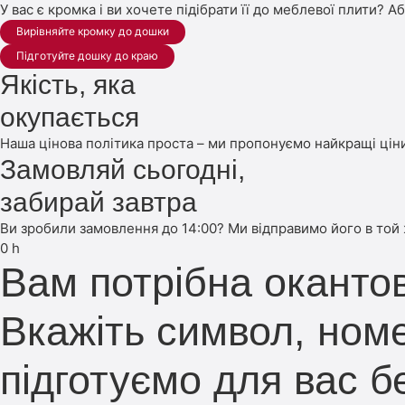
У вас є кромка і ви хочете підібрати її до меблевої плити? А
Вирівняйте кромку до дошки
Підготуйте дошку до краю
Якість, яка
окупається
Наша цінова політика проста – ми пропонуємо найкращі ціни
Замовляй сьогодні,
забирай завтра
Ви зробили замовлення до 14:00? Ми відправимо його в той
0
h
Вам потрібна оканто
Вкажіть символ, номе
підготуємо для вас 