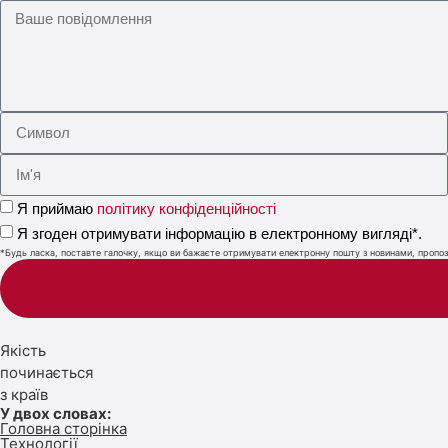
Я приймаю
політику конфіденційності
Я згоден отримувати інформацію в електронному вигляді*.
*Будь ласка, поставте галочку, якщо ви бажаєте отримувати електронну пошту з новинами, пропози
Якість
починається
з країв
У двох словах:
Головна сторінка
Технології