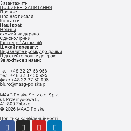
Завантажити
ПОШИРЕНІ ЗАПИТАННЯ
Про нас
Про нас писали
Контакти
Наші краї:
Новини
схожий на дерево.
Одноколірний
Глянець / Алюміній
Шукай перевагу:
Вирівняйте кромку до дошки
Підготуйте дошку до краю
Зв'яжіться з нами:
тел.
+48 32 27 68 968
тел.
+48 32 37 50 995
факс +48 32 37 50 996
biuro@maag-polska.pl
MAAG Polska Sp. z o.o. Sp.k.
ul. Przemysłowa 8,
41-800 Zabrze
© 2026 MAAG Polska.
Політика конфіденційності