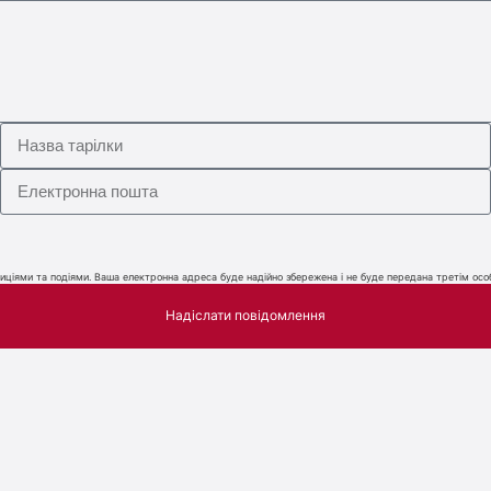
ціями та подіями. Ваша електронна адреса буде надійно збережена і не буде передана третім особ
Надіслати повідомлення