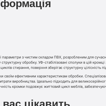
нформація
ні параметри з чистим складом ПВХ, розробленим для сучас
у структурну обробку. УФ-стабілізовані сполуки в цій кромц
циклів стирання, поверхня зберігає структурну цілісність пі
ки своїм ефективним характеристикам обробки. Спеціалізов
витрати виробництва. Ідеально підходить для великосерійно
чність кромки подовжує життєвий цикл меблів, забезпечуючи 
 вас цікавить