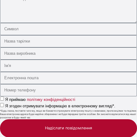
Я приймаю
політику конфіденційності
Я згоден отримувати інформацію в електронному вигляді*.
*Будь ласка, поставте галочку, якщо ви бажаєте отримувати електронну пошту з новинами, пропозиціями та подіями.
Ваша електронна адреса буде надійно збережена і не буде передана третім особам. Ви зможете відписатися від нашої
розсилки в будь-який час
Надіслати повідомлення