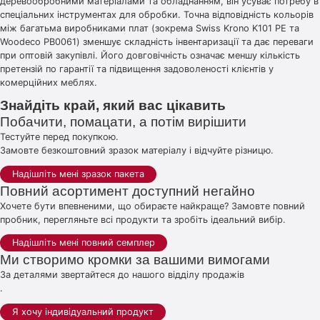
деревообробними матеріалами та обладнанням, він усуває потребу в
спеціальних інструментах для обробки. Точна відповідність кольорів
між багатьма виробниками плат (зокрема Swiss Krono K101 PE та
Woodeco PB0061) зменшує складність інвентаризації та дає переваги
при оптовій закупівлі. Його довговічність означає меншу кількість
претензій по гарантії та підвищення задоволеності клієнтів у
комерційних меблях.
Знайдіть край, який вас цікавить
Побачити, помацати, а потім вирішити
Тестуйте перед покупкою.
Замовте безкоштовний зразок матеріалу і відчуйте різницю.
Надішліть мені зразок пакета
Повний асортимент доступний негайно
Хочете бути впевненими, що обираєте найкраще? Замовте повний
пробник, перегляньте всі продукти та зробіть ідеальний вибір.
Надішліть мені повний семплер
Ми створимо кромки за вашими вимогами
За деталями звертайтеся до нашого відділу продажів
.
Я хочу індивідуальний продукт