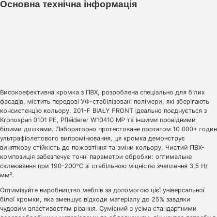
Основна технічна інформація
Високоефективна кромка з ПВХ, розроблена спеціально для білих
фасадів, містить передові УФ-стабілізовані полімери, які зберігають
консистенцію кольору. 201-F BIAŁY FRONT ідеально поєднується з
Kronospan 0101 PE, Pfleiderer W10410 MP та іншими провідними
білими дошками. Лабораторно протестоване протягом 10 000+ годин
ультрафіолетового випромінювання, ця кромка демонструє
виняткову стійкість до пожовтіння та зміни кольору. Чистий ПВХ-
композиція забезпечує точні параметри обробки: оптимальне
склеювання при 190-200°C зі стабільною міцністю зчеплення 3,5 Н/
мм².
Оптимізуйте виробництво меблів за допомогою цієї універсальної
білої кромки, яка зменшує відходи матеріалу до 25% завдяки
чудовим властивостям різання. Сумісний з усіма стандартними