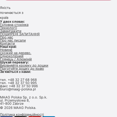
Якість
починається з
країв
У двох словах:
Головна сторінка
Технології
Завантажити
ПОШИРЕНІ ЗАПИТАННЯ
Про нас
Про нас писали
Контакти
Наші краї:
Новини
схожий на дерево.
Одноколірний
Глянець / Алюміній
Шукай перевагу:
Вирівняйте кромку до дошки
Підготуйте дошку до краю
Зв'яжіться з нами:
тел.
+48 32 27 68 968
тел.
+48 32 37 50 995
факс +48 32 37 50 996
biuro@maag-polska.pl
MAAG Polska Sp. z o.o. Sp.k.
ul. Przemysłowa 8,
41-800 Zabrze
© 2026 MAAG Polska.
Політика конфіденційності