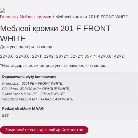
Головна
/
Меблеві кромки
/ Меблеві кромки 201-F FRONT WHITE
Меблеві кромки 201-F FRONT
WHITE
Доступні розміри на складі:
22×0,6; 22×0,8; 22×1; 22×2; 28×2*; 32×2*; 35×1*; 42×0,8; 42×2
*Нестандартні розміри доступні за наявності на складі.
Dopasowane płyty laminowane
Kronospan 0101 PE – FRONT WHITE,
Pfleiderer W10410 MP – OPAQUE WHITE,
Swiss Krono K101 PE – FRONT WHITE,
Woodeco PB0061 MT – PORCELAIN WHITE
Rodzaj struktury MAAG
BS3
Замовляйте сьогодні, забирайте завтра