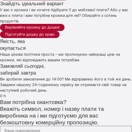
Знайдіть ідеальний варіант
У вас є кромка і ви хочете підібрати її до меблевої плити? Або у вас
вже є плита і вам потрібна кромка для неї? Обирайте з сотень
продуктів.
Вирівняйте кромку до дошки
Підготуйте дошку до краю
Якість, яка
окупається
Наша цінова політика проста – ми пропонуємо найкращі ціни на
кромки, які відповідають вашим потребам.
Замовляй сьогодні,
забирай завтра
Ви зробили замовлення до 14:00? Ми відправимо його в той же день.
Завдяки нашому 24-годинному сервісу ви отримаєте свій товар на
наступний робочий день.
0
h
Вам потрібна окантовка?
Вкажіть символ, номер і назву плати та
виробника на і ми підготуємо для вас
безкоштовну комерційну пропозицію.