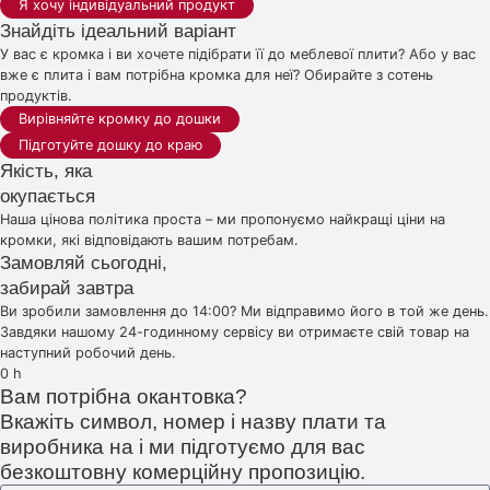
Я хочу індивідуальний продукт
Знайдіть ідеальний варіант
У вас є кромка і ви хочете підібрати її до меблевої плити? Або у вас
вже є плита і вам потрібна кромка для неї? Обирайте з сотень
продуктів.
Вирівняйте кромку до дошки
Підготуйте дошку до краю
Якість, яка
окупається
Наша цінова політика проста – ми пропонуємо найкращі ціни на
кромки, які відповідають вашим потребам.
Замовляй сьогодні,
забирай завтра
Ви зробили замовлення до 14:00? Ми відправимо його в той же день.
Завдяки нашому 24-годинному сервісу ви отримаєте свій товар на
наступний робочий день.
0
h
Вам потрібна окантовка?
Вкажіть символ, номер і назву плати та
виробника на і ми підготуємо для вас
безкоштовну комерційну пропозицію.