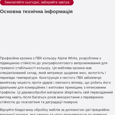
Замовляйте сьогодні, забирайте завтра
Основна технічна інформація
Професійна кромка з ПВХ кольору Alpine White, розроблена з
підвищеною стійкістю до ультрафіолетового випромінювання для
тривалої стабільності кольору. Ця меблева кромка має
спеціалізований склад, який витримує щоденне знос, вологість і
перепади температури. Конструкція з чистого ПВХ забезпечує
виняткову міцність проти ударів і хімічного впливу, що робить його
ідеальним для комерційних і житлових приміщень з інтенсивним
трафіком. Ці деревообробні матеріали зберігають свій первозданний
вигляд навіть після багатьох років використання з перевіреною
стійкістю до пожовтіння та деградації поверхні.
Відчуйте бездоганну обробку меблів за допомогою цієї прецизійно
вирізаної кромки, яка швидко та чітко приклеюється до поверхні