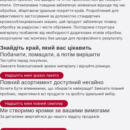
плити. Оптимізована товщина забезпечує мінімальні відходи під час
обробки, зберігаючи ідеальне покриття країв. Розроблений для
ефективного застосування за допомогою стандартних
кромкооблицювальних машин, цей продукт забезпечує плавну
обробку за радіусом і чисте обрізання. Послідовна структура
матеріалу позбавляє від необхідності додаткових етапів обробки,
скорочуючи час монтажу без шкоди для професійного результату.
Знайдіть край, який вас цікавить
Побачити, помацати, а потім вирішити
Тестуйте перед покупкою.
Замовте безкоштовний зразок матеріалу і відчуйте різницю.
Надішліть мені зразок пакета
Повний асортимент доступний негайно
Хочете бути впевненими, що обираєте найкраще? Замовте повний
пробник, перегляньте всі продукти та зробіть ідеальний вибір.
Надішліть мені повний семплер
Ми створимо кромки за вашими вимогами
За деталями звертайтеся до нашого відділу продажів
.