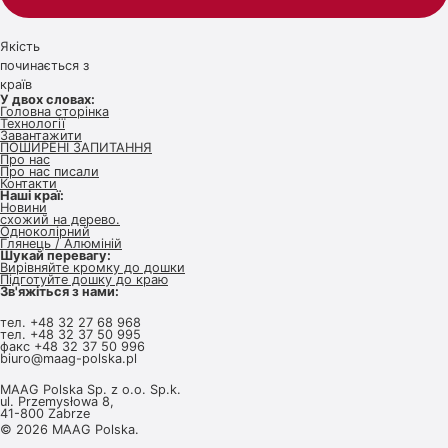
Якість
починається з
країв
У двох словах:
Головна сторінка
Технології
Завантажити
ПОШИРЕНІ ЗАПИТАННЯ
Про нас
Про нас писали
Контакти
Наші краї:
Новини
схожий на дерево.
Одноколірний
Глянець / Алюміній
Шукай перевагу:
Вирівняйте кромку до дошки
Підготуйте дошку до краю
Зв'яжіться з нами:
тел.
+48 32 27 68 968
тел.
+48 32 37 50 995
факс +48 32 37 50 996
biuro@maag-polska.pl
MAAG Polska Sp. z o.o. Sp.k.
ul. Przemysłowa 8,
41-800 Zabrze
© 2026 MAAG Polska.