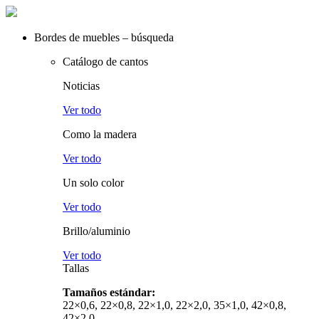
Ir
al
contenido
Bordes de muebles – búsqueda
Catálogo de cantos
Noticias
Ver todo
Como la madera
Ver todo
Un solo color
Ver todo
Brillo/aluminio
Ver todo
Tallas
Tamaños estándar:
22×0,6, 22×0,8, 22×1,0, 22×2,0, 35×1,0, 42×0,8,
42×2,0