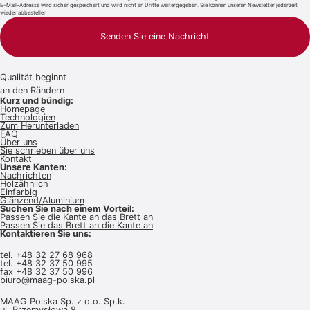
E-Mail-Adresse wird sicher gespeichert und wird nicht an Dritte weitergegeben. Sie können unseren Newsletter jederzeit
wieder abbestellen
Senden Sie eine Nachricht
Qualität beginnt
an den Rändern
Kurz und bündig:
Homepage
Technologien
Zum Herunterladen
FAQ
Über uns
Sie schrieben über uns
Kontakt
Unsere Kanten:
Nachrichten
Holzähnlich
Einfarbig
Glänzend/Aluminium
Suchen Sie nach einem Vorteil:
Passen Sie die Kante an das Brett an
Passen Sie das Brett an die Kante an
Kontaktieren Sie uns:
tel.
+48 32 27 68 968
tel.
+48 32 37 50 995
fax +48 32 37 50 996
biuro@maag-polska.pl
MAAG Polska Sp. z o.o. Sp.k.
ul. Przemysłowa 8,