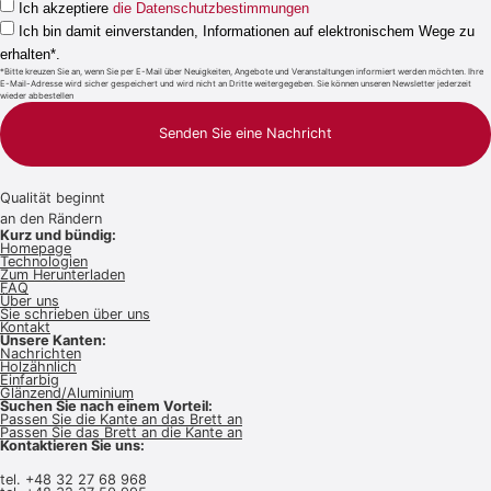
Ich akzeptiere
die Datenschutzbestimmungen
Ich bin damit einverstanden, Informationen auf elektronischem Wege zu
erhalten*.
*Bitte kreuzen Sie an, wenn Sie per E-Mail über Neuigkeiten, Angebote und Veranstaltungen informiert werden möchten. Ihre
E-Mail-Adresse wird sicher gespeichert und wird nicht an Dritte weitergegeben. Sie können unseren Newsletter jederzeit
wieder abbestellen
Senden Sie eine Nachricht
Qualität beginnt
an den Rändern
Kurz und bündig:
Homepage
Technologien
Zum Herunterladen
FAQ
Über uns
Sie schrieben über uns
Kontakt
Unsere Kanten:
Nachrichten
Holzähnlich
Einfarbig
Glänzend/Aluminium
Suchen Sie nach einem Vorteil:
Passen Sie die Kante an das Brett an
Passen Sie das Brett an die Kante an
Kontaktieren Sie uns:
tel.
+48 32 27 68 968