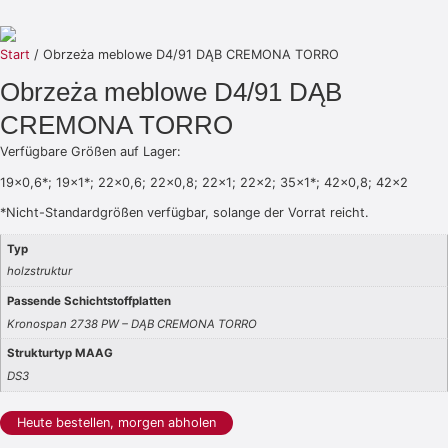
Start
/ Obrzeża meblowe D4/91 DĄB CREMONA TORRO
Obrzeża meblowe D4/91 DĄB
CREMONA TORRO
Verfügbare Größen auf Lager:
19×0,6*; 19×1*; 22×0,6; 22×0,8; 22×1; 22×2; 35×1*; 42×0,8; 42×2
*Nicht-Standardgrößen verfügbar, solange der Vorrat reicht.
Typ
holzstruktur
Passende Schichtstoffplatten
Kronospan 2738 PW – DĄB CREMONA TORRO
Strukturtyp MAAG
DS3
Heute bestellen, morgen abholen